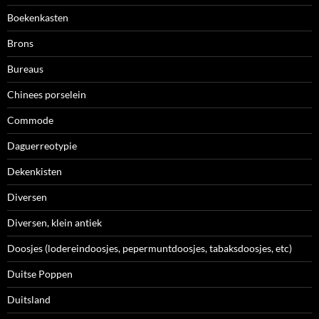
Boekenkasten
Brons
Bureaus
Chinees porselein
Commode
Daguerreotypie
Dekenkisten
Diversen
Diversen, klein antiek
Doosjes (lodereindoosjes, pepermuntdoosjes, tabaksdoosjes, etc)
Duitse Poppen
Duitsland