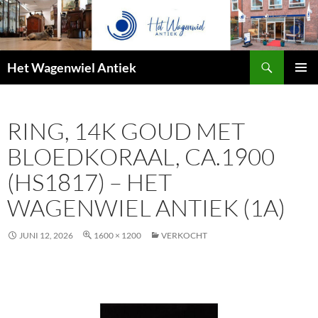
Zoeken
Het Wagenwiel Antiek
SPRING
PRIMAI
NAAR
MENU
INHOUD
RING, 14K GOUD MET
BLOEDKORAAL, CA.1900
(HS1817) – HET
WAGENWIEL ANTIEK (1A)
JUNI 12, 2026
1600 × 1200
VERKOCHT