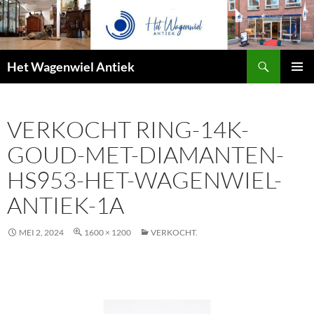
Zoeken
Het Wagenwiel Antiek
SPRING
PRIMAI
NAAR
MENU
INHOUD
VERKOCHT RING-14K-
GOUD-MET-DIAMANTEN-
HS953-HET-WAGENWIEL-
ANTIEK-1A
MEI 2, 2024
1600 × 1200
VERKOCHT.