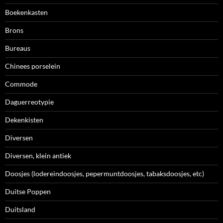
Boekenkasten
Brons
Bureaus
Chinees porselein
Commode
Daguerreotypie
Dekenkisten
Diversen
Diversen, klein antiek
Doosjes (lodereindoosjes, pepermuntdoosjes, tabaksdoosjes, etc)
Duitse Poppen
Duitsland