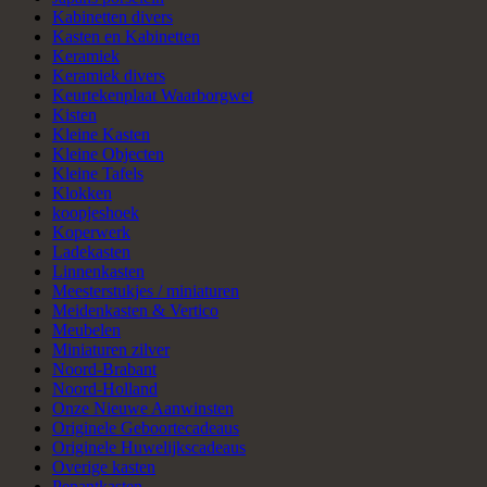
Kabinetten divers
Kasten en Kabinetten
Keramiek
Keramiek divers
Keurtekenplaat Waarborgwet
Kisten
Kleine Kasten
Kleine Objecten
Kleine Tafels
Klokken
koopjeshoek
Koperwerk
Ladekasten
Linnenkasten
Meesterstukjes / miniaturen
Meidenkasten & Vertico
Meubelen
Miniaturen zilver
Noord-Brabant
Noord-Holland
Onze Nieuwe Aanwinsten
Originele Geboortecadeaus
Originele Huwelijkscadeaus
Overige kasten
Penantkasten