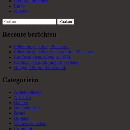
Inkoop / inboedels
Links
Nieuws
Zoeken
naar:
Recente berichten
Pillendoosje, zilver, 20e eeuw.
Pillendoosje, zilver met carneool, 20e eeuw.
Lucifersdoosje, zilver, ca.1930.
Ketting, 14k goud, popcorn schakel.
Hanger, 18k goud met parel.
Categorieën
Antiekcollectie
Art Deco
Banken
Boekenkasten
Brons
Bureaus
Chinees porselein
Commode