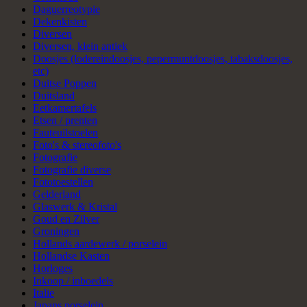
Daguerreotypie
Dekenkisten
Diversen
Diversen, klein antiek
Doosjes (lodereindoosjes, pepermuntdoosjes, tabaksdoosjes,
etc)
Duitse Poppen
Duitsland
Eetkamertafels
Etsen / prenten
Fauteuilstoelen
Foto's & stereofoto's
Fotografie
Fotografie diverse
Fototoestellen
Gelderland
Glaswerk & Kristal
Goud en Zilver
Groningen
Hollands aardewerk / porselein
Hollandse Kasten
Horloges
Inkoop / inboedels
Italie
Japans porselein