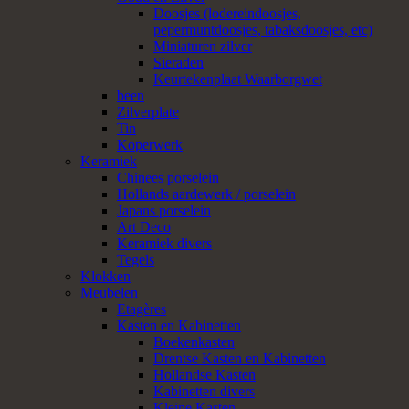
Doosjes (lodereindoosjes,
pepermuntdoosjes, tabaksdoosjes, etc)
Miniaturen zilver
Sieraden
Keurtekenplaat Waarborgwet
been
Zilverplate
Tin
Koperwerk
Keramiek
Chinees porselein
Hollands aardewerk / porselein
Japans porselein
Art Deco
Keramiek divers
Tegels
Klokken
Meubelen
Etagères
Kasten en Kabinetten
Boekenkasten
Drentse Kasten en Kabinetten
Hollandse Kasten
Kabinetten divers
Kleine Kasten