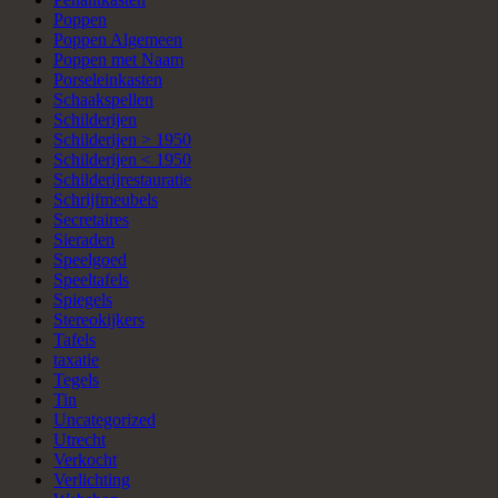
Poppen
Poppen Algemeen
Poppen met Naam
Porseleinkasten
Schaakspellen
Schilderijen
Schilderijen > 1950
Schilderijen < 1950
Schilderijrestauratie
Schrijfmeubels
Secretaires
Sieraden
Speelgoed
Speeltafels
Spiegels
Stereokijkers
Tafels
taxatie
Tegels
Tin
Uncategorized
Utrecht
Verkocht
Verlichting