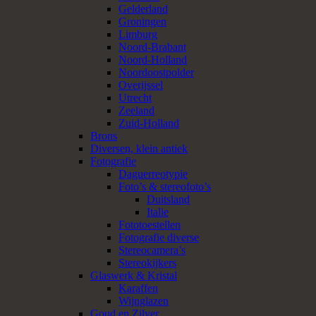
Gelderland
Groningen
Limburg
Noord-Brabant
Noord-Holland
Noordoostpolder
Overijssel
Utrecht
Zeeland
Zuid-Holland
Brons
Diversen, klein antiek
Fotografie
Daguerreotypie
Foto’s & stereofoto’s
Duitsland
Italie
Fototoestellen
Fotografie diverse
Stereocamera’s
Stereokijkers
Glaswerk & Kristal
Karaffen
Wijnglazen
Goud en Zilver