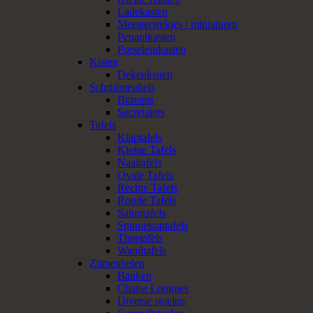
Ladekasten
Meesterstukjes / miniaturen
Penantkasten
Porseleinkasten
Kisten
Dekenkisten
Schrijfmeubels
Bureaus
Secretaires
Tafels
Klaptafels
Kleine Tafels
Naaitafels
Ovale Tafels
Rechte Tafels
Ronde Tafels
Salontafels
Spinnekoptafels
Theetafels
Wandtafels
Zitmeubelen
Banken
Chaise Longues
Diverse stoelen