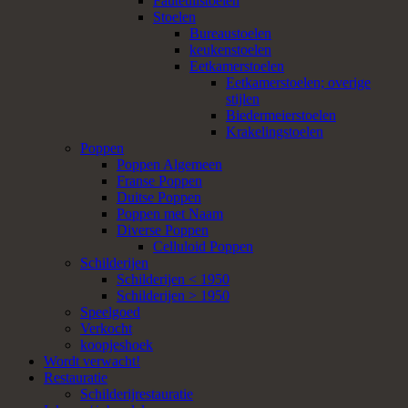
Fauteuilstoelen
Stoelen
Bureaustoelen
keukenstoelen
Eetkamerstoelen
Eetkamerstoelen; overige
stijlen
Biedermeierstoelen
Krakelingstoelen
Poppen
Poppen Algemeen
Franse Poppen
Duitse Poppen
Poppen met Naam
Diverse Poppen
Celluloid Poppen
Schilderijen
Schilderijen < 1950
Schilderijen > 1950
Speelgoed
Verkocht
koopjeshoek
Wordt verwacht!
Restauratie
Schilderijrestauratie