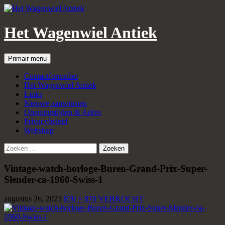
Het Wagenwiel Antiek
Zoeken
Spring
Primair menu
naar
inhoud
Contactformulier
Het Wagenwiel Antiek
Links
Nieuwe aanwinsten
Openingstijden & Adres
Privacybeleid
Webshop
Zoeken
naar:
Vintage-watch-horloge-Buren-Grand-Prix-Super-
Slender-ca-1960-Swiss-1
augustus 26, 2023
870 × 870
VERKOCHT