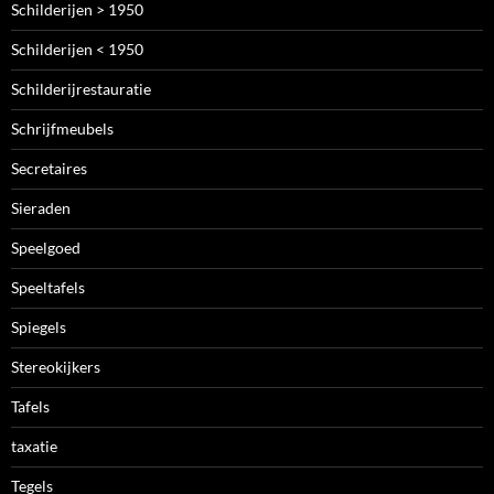
Schilderijen > 1950
Schilderijen < 1950
Schilderijrestauratie
Schrijfmeubels
Secretaires
Sieraden
Speelgoed
Speeltafels
Spiegels
Stereokijkers
Tafels
taxatie
Tegels