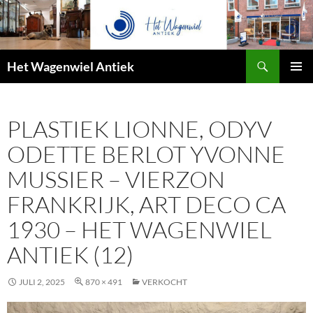
Zoeken
Het Wagenwiel Antiek
SPRING
PRIMAI
NAAR
MENU
INHOUD
PLASTIEK LIONNE, ODYV
ODETTE BERLOT YVONNE
MUSSIER – VIERZON
FRANKRIJK, ART DECO CA
1930 – HET WAGENWIEL
ANTIEK (12)
JULI 2, 2025
870 × 491
VERKOCHT