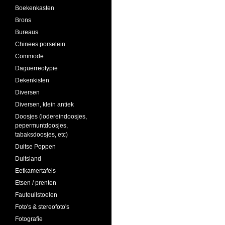
Boekenkasten
Brons
Bureaus
Chinees porselein
Commode
Daguerreotypie
Dekenkisten
Diversen
Diversen, klein antiek
Doosjes (lodereindoosjes,
pepermuntdoosjes,
tabaksdoosjes, etc)
Duitse Poppen
Duitsland
Eetkamertafels
Etsen / prenten
Fauteuilstoelen
Foto's & stereofoto's
Fotografie