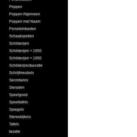
Poppen
Poppen Algemeen
Poppen met Naam
Porseleinkasten
Schaakspellen
Schilderijen
Schilderijen > 1950
Schilderijen < 1950
Schilderijrestauratie
Schrijfmeubels
Secretaires
Sieraden
Speelgoed
Speeltafels
Spiegels
Stereokijkers
Tafels
taxatie