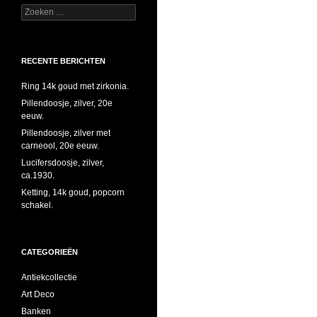
Zoeken
naar:
RECENTE BERICHTEN
Ring 14k goud met zirkonia.
Pillendoosje, zilver, 20e
eeuw.
Pillendoosje, zilver met
carneool, 20e eeuw.
Lucifersdoosje, zilver,
ca.1930.
Ketting, 14k goud, popcorn
schakel.
CATEGORIEËN
Antiekcollectie
Art Deco
Banken