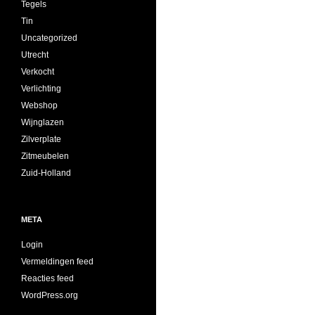
Tegels
Tin
Uncategorized
Utrecht
Verkocht
Verlichting
Webshop
Wijnglazen
Zilverplate
Zitmeubelen
Zuid-Holland
META
Login
Vermeldingen feed
Reacties feed
WordPress.org