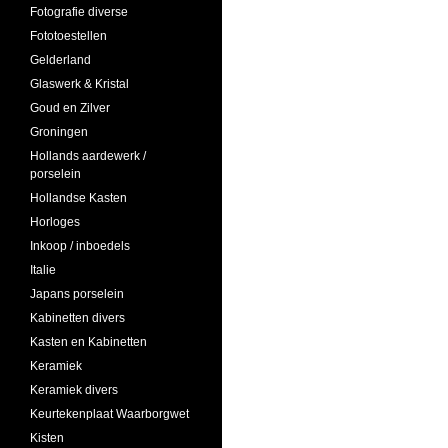
Fotografie diverse
Fototoestellen
Gelderland
Glaswerk & Kristal
Goud en Zilver
Groningen
Hollands aardewerk /
porselein
Hollandse Kasten
Horloges
Inkoop / inboedels
Italie
Japans porselein
Kabinetten divers
Kasten en Kabinetten
Keramiek
Keramiek divers
Keurtekenplaat Waarborgwet
Kisten