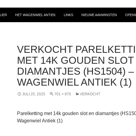
HOUD
LIER
HET WAGENWIEL ANTIEK
LINKS
NIEUWE AANWINSTEN
OPENI
VERKOCHT PARELKETT
MET 14K GOUDEN SLOT
DIAMANTJES (HS1504) –
WAGENWIEL ANTIEK (1)
JULI 25, 2025
701 × 870
VERKOCHT
Parelketting met 14k gouden slot en diamantjes (HS150
Wagenwiel Antiek (1)