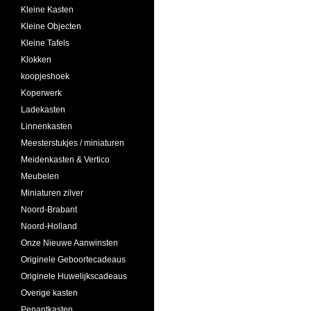
Kleine Kasten
Kleine Objecten
Kleine Tafels
Klokken
koopjeshoek
Koperwerk
Ladekasten
Linnenkasten
Meesterstukjes / miniaturen
Meidenkasten & Vertico
Meubelen
Miniaturen zilver
Noord-Brabant
Noord-Holland
Onze Nieuwe Aanwinsten
Originele Geboortecadeaus
Originele Huwelijkscadeaus
Overige kasten
Penantkasten