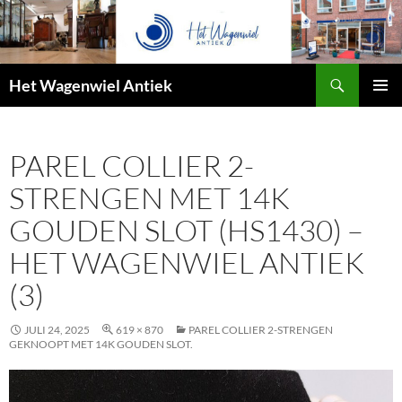
Zoeken
Het Wagenwiel Antiek
SPRING
PRIMAI
NAAR
MENU
INHOUD
PAREL COLLIER 2-
STRENGEN MET 14K
GOUDEN SLOT (HS1430) –
HET WAGENWIEL ANTIEK
(3)
JULI 24, 2025
619 × 870
PAREL COLLIER 2-STRENGEN
GEKNOOPT MET 14K GOUDEN SLOT.