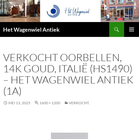
Zoeken
Het Wagenwiel Antiek
SPRING
PRIMAI
NAAR
MENU
INHOUD
VERKOCHT OORBELLEN,
14K GOUD, ITALIË (HS1490)
– HET WAGENWIEL ANTIEK
(1A)
MEI 13, 2025
1600 × 1200
VERKOCHT.