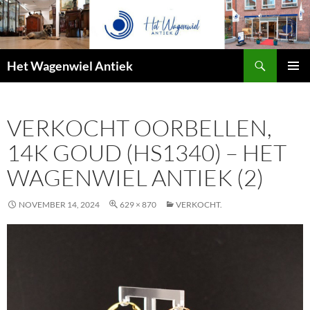
Zoeken
Het Wagenwiel Antiek
SPRING
PRIMAI
NAAR
MENU
INHOUD
VERKOCHT OORBELLEN,
14K GOUD (HS1340) – HET
WAGENWIEL ANTIEK (2)
NOVEMBER 14, 2024
629 × 870
VERKOCHT.