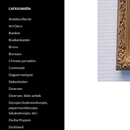
CATEGORIEËN
Antiekcollectie
Art Deco
Banken
Boekenkasten
Brons
Bureaus
Chinees porselein
Commode
Daguerreotypie
Dekenkisten
Diversen
Diversen, klein antiek
Doosjes (lodereindoosjes,
pepermuntdoosjes,
tabaksdoosjes, etc)
Duitse Poppen
Duitsland