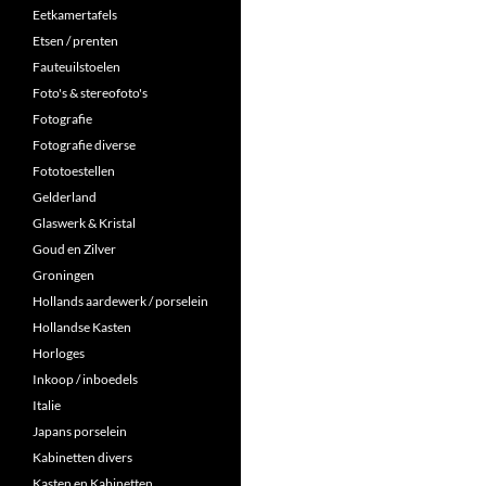
Eetkamertafels
Etsen / prenten
Fauteuilstoelen
Foto's & stereofoto's
Fotografie
Fotografie diverse
Fototoestellen
Gelderland
Glaswerk & Kristal
Goud en Zilver
Groningen
Hollands aardewerk / porselein
Hollandse Kasten
Horloges
Inkoop / inboedels
Italie
Japans porselein
Kabinetten divers
Kasten en Kabinetten