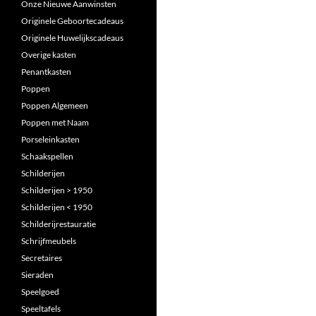
Onze Nieuwe Aanwinsten
Originele Geboortecadeaus
Originele Huwelijkscadeaus
Overige kasten
Penantkasten
Poppen
Poppen Algemeen
Poppen met Naam
Porseleinkasten
Schaakspellen
Schilderijen
Schilderijen > 1950
Schilderijen < 1950
Schilderijrestauratie
Schrijfmeubels
Secretaires
Sieraden
Speelgoed
Speeltafels