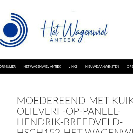
AR INHOUD
ORMULIER
HET WAGENWIEL ANTIEK
LINKS
NIEUWE AANWINSTEN
OPE
MOEDEREEND-MET-KUIK
OLIEVERF-OP-PANEEL-
HENDRIK-BREEDVELD-
HSCH152-HET-WAGENWI