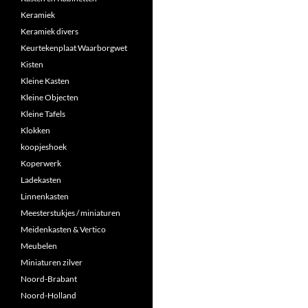
Keramiek
Keramiek divers
Keurtekenplaat Waarborgwet
Kisten
Kleine Kasten
Kleine Objecten
Kleine Tafels
Klokken
koopjeshoek
Koperwerk
Ladekasten
Linnenkasten
Meesterstukjes / miniaturen
Meidenkasten & Vertico
Meubelen
Miniaturen zilver
Noord-Brabant
Noord-Holland