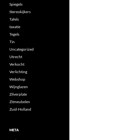
Spiegels
Stereokijkers
Tafels
taxatie
Tegels
Tin
Uncategorized
Utrecht
Verkocht
Verlichting
Webshop
Wijnglazen
Zilverplate
Zitmeubelen
Zuid-Holland
META