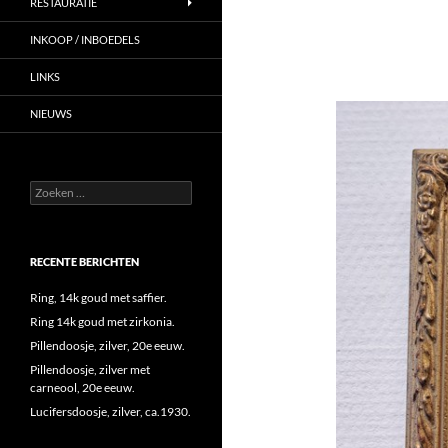
RESTAURATIE
INKOOP / INBOEDELS
LINKS
NIEUWS
Zoeken
naar:
RECENTE BERICHTEN
Ring, 14k goud met saffier.
Ring 14k goud met zirkonia.
Pillendoosje, zilver, 20e eeuw.
Pillendoosje, zilver met
carneool, 20e eeuw.
Lucifersdoosje, zilver, ca.1930.