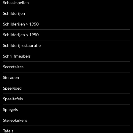
Schaakspellen
Schilderijen
Schilderijen > 1950
Schilderijen < 1950
Schilderijrestauratie
Schrijfmeubels
Secretaires
Sieraden
Speelgoed
Speeltafels
Spiegels
Stereokijkers
Tafels