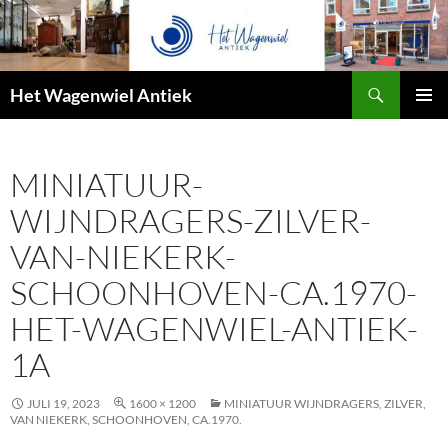
Zoeken
Het Wagenwiel Antiek
SPRING
PRIMAI
NAAR
MENU
INHOUD
MINIATUUR-
WIJNDRAGERS-ZILVER-
VAN-NIEKERK-
SCHOONHOVEN-CA.1970-
HET-WAGENWIEL-ANTIEK-
1A
JULI 19, 2023
1600 × 1200
MINIATUUR WIJNDRAGERS, ZILVER,
VAN NIEKERK, SCHOONHOVEN, CA.1970.