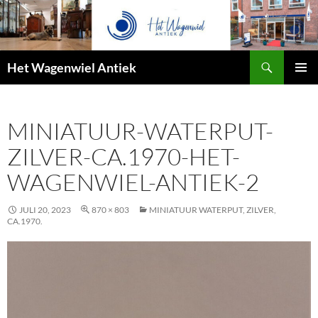
Zoeken
Het Wagenwiel Antiek
SPRING
PRIMAI
NAAR
MENU
INHOUD
MINIATUUR-WATERPUT-
ZILVER-CA.1970-HET-
WAGENWIEL-ANTIEK-2
JULI 20, 2023
870 × 803
MINIATUUR WATERPUT, ZILVER,
CA.1970.