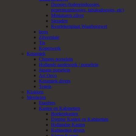
Doosjes (lodereindoosjes,
pepermuntdoosjes, tabaksdoosjes, etc)
Miniaturen zilver
Sieraden
Keurtekenplaat Waarborgwet
been
Zilverplate
Tin
Koperwerk
Keramiek
Chinees porselein
Hollands aardewerk / porselein
Japans porselein
Art Deco
Keramiek divers
Tegels
Klokken
Meubelen
Etagères
Kasten en Kabinetten
Boekenkasten
Drentse Kasten en Kabinetten
Hollandse Kasten
Kabinetten divers
Kleine Kasten