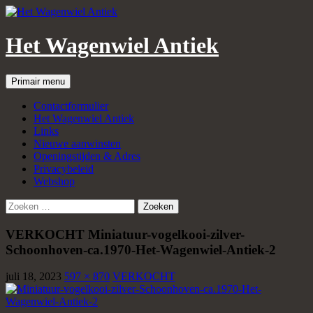
Het Wagenwiel Antiek
Zoeken
Spring
Primair menu
naar
inhoud
Contactformulier
Het Wagenwiel Antiek
Links
Nieuwe aanwinsten
Openingstijden & Adres
Privacybeleid
Webshop
Zoeken
naar:
VERKOCHT Miniatuur-vogelkooi-zilver-
Schoonhoven-ca.1970-Het-Wagenwiel-Antiek-2
juli 18, 2023
597 × 870
VERKOCHT