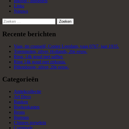
Inkoop / inboedels
Links
Nieuws
Zoeken
naar:
Recente berichten
Vaas, tin craquelé, Copier Leerdam, vaas 0767, jaar 1935.
Torenmolen, zilver, Hollands, 20e eeuw.
Ring, 14k goud met saffier.
Ring 14k goud met zirkonia.
Pillendoosje, zilver, 20e eeuw.
Categorieën
Antiekcollectie
Art Deco
Banken
Boekenkasten
Brons
Bureaus
Chinees porselein
Commode