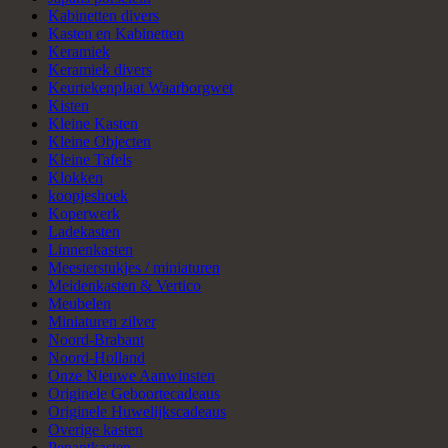
Kabinetten divers
Kasten en Kabinetten
Keramiek
Keramiek divers
Keurtekenplaat Waarborgwet
Kisten
Kleine Kasten
Kleine Objecten
Kleine Tafels
Klokken
koopjeshoek
Koperwerk
Ladekasten
Linnenkasten
Meesterstukjes / miniaturen
Meidenkasten & Vertico
Meubelen
Miniaturen zilver
Noord-Brabant
Noord-Holland
Onze Nieuwe Aanwinsten
Originele Geboortecadeaus
Originele Huwelijkscadeaus
Overige kasten
Penantkasten