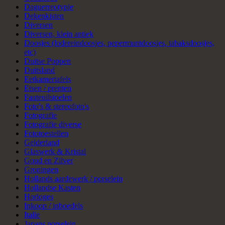
Daguerreotypie
Dekenkisten
Diversen
Diversen, klein antiek
Doosjes (lodereindoosjes, pepermuntdoosjes, tabaksdoosjes,
etc)
Duitse Poppen
Duitsland
Eetkamertafels
Etsen / prenten
Fauteuilstoelen
Foto's & stereofoto's
Fotografie
Fotografie diverse
Fototoestellen
Gelderland
Glaswerk & Kristal
Goud en Zilver
Groningen
Hollands aardewerk / porselein
Hollandse Kasten
Horloges
Inkoop / inboedels
Italie
Japans porselein