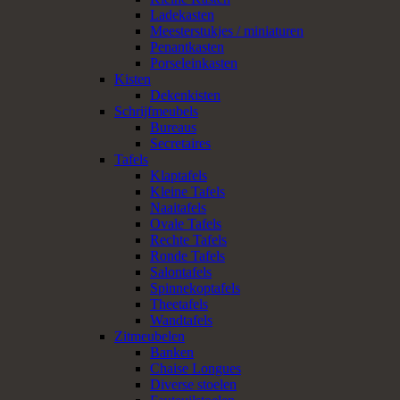
Ladekasten
Meesterstukjes / miniaturen
Penantkasten
Porseleinkasten
Kisten
Dekenkisten
Schrijfmeubels
Bureaus
Secretaires
Tafels
Klaptafels
Kleine Tafels
Naaitafels
Ovale Tafels
Rechte Tafels
Ronde Tafels
Salontafels
Spinnekoptafels
Theetafels
Wandtafels
Zitmeubelen
Banken
Chaise Longues
Diverse stoelen