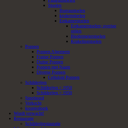
Fauteuilstoelen
Stoelen
Bureaustoelen
keukenstoelen
Eetkamerstoelen
Eetkamerstoelen; overige
stijlen
Biedermeierstoelen
Krakelingstoelen
Poppen
Poppen Algemeen
Franse Poppen
Duitse Poppen
Poppen met Naam
Diverse Poppen
Celluloid Poppen
Schilderijen
Schilderijen < 1950
Schilderijen > 1950
Speelgoed
Verkocht
koopjeshoek
Wordt verwacht!
Restauratie
Schilderijrestauratie