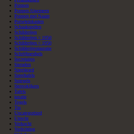
Poppen
Poppen Algemeen
Poppen met Naam
Porseleinkasten
Schaakspellen
Schilderijen
Schilderijen > 1950
Schilderijen < 1950
Schilderijrestauratie
Schrijfmeubels
Secretaires
Sieraden
Speelgoed
Speeltafels
Spiegels
Stereokijkers
Tafels
taxatie
Tegels
Tin
Uncategorized
Utrecht
Verkocht
Verlichting