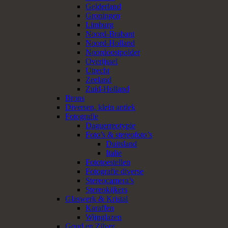
Gelderland
Groningen
Limburg
Noord-Brabant
Noord-Holland
Noordoostpolder
Overijssel
Utrecht
Zeeland
Zuid-Holland
Brons
Diversen, klein antiek
Fotografie
Daguerreotypie
Foto’s & stereofoto’s
Duitsland
Italie
Fototoestellen
Fotografie diverse
Stereocamera’s
Stereokijkers
Glaswerk & Kristal
Karaffen
Wijnglazen
Goud en Zilver