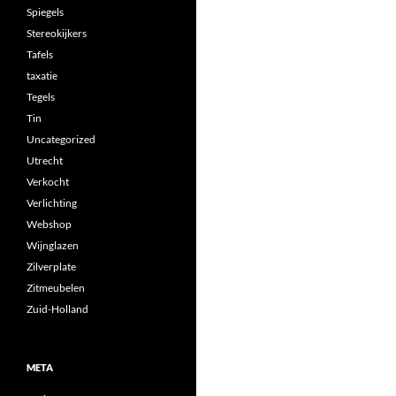
Spiegels
Stereokijkers
Tafels
taxatie
Tegels
Tin
Uncategorized
Utrecht
Verkocht
Verlichting
Webshop
Wijnglazen
Zilverplate
Zitmeubelen
Zuid-Holland
META