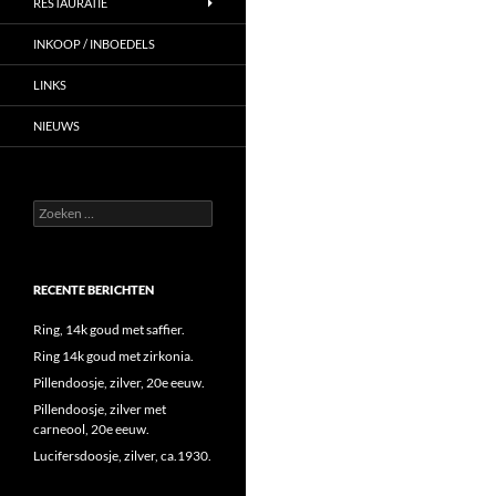
RESTAURATIE
INKOOP / INBOEDELS
LINKS
NIEUWS
Zoeken
naar:
RECENTE BERICHTEN
Ring, 14k goud met saffier.
Ring 14k goud met zirkonia.
Pillendoosje, zilver, 20e eeuw.
Pillendoosje, zilver met
carneool, 20e eeuw.
Lucifersdoosje, zilver, ca.1930.