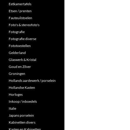
Eetkamertafels
Etsen / prenten
Fauteuilstoelen
Foto's & stereofoto's
Fotografie
Fotografie diverse
Fototoestellen
Gelderland
Glaswerk & Kristal
Goud en Zilver
Groningen
Hollands aardewerk / porselein
Hollandse Kasten
Horloges
Inkoop / inboedels
Italie
Japans porselein
Kabinetten divers
Kasten en Kabinetten