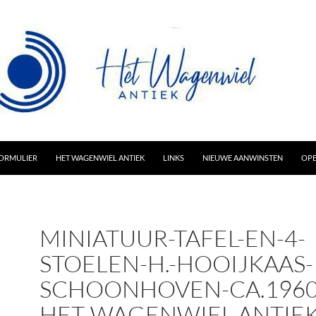
AR INHOUD
ORMULIER
HET WAGENWIEL ANTIEK
LINKS
NIEUWE AANWINSTEN
OPE
MINIATUUR-TAFEL-EN-4-
STOELEN-H.-HOOIJKAAS-
SCHOONHOVEN-CA.1960
HET-WAGENWIEL-ANTIEK