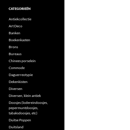
CATEGORIEËN
Antiekcollectie
Art Deco
Banken
Boekenkasten
Brons
Bureaus
Chinees porselein
Commode
Daguerreotypie
Dekenkisten
Diversen
Diversen, klein antiek
Doosjes (lodereindoosjes,
pepermuntdoosjes,
tabaksdoosjes, etc)
Duitse Poppen
Duitsland