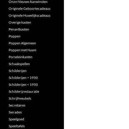
Onze Nieuwe Aanwinsten
Originele Geboortecadeaus
Originele Huwelijkscadeaus
Overige kasten
Penantkasten
Poppen
Poppen Algemeen
Poppen met Naam
Porseleinkasten
Schaakspellen
Schilderijen
Schilderijen > 1950
Schilderijen < 1950
Schilderijrestauratie
Schrijfmeubels
Secretaires
Sieraden
Speelgoed
Speeltafels