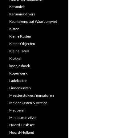
Keramiek
Keramiek divers
Keurtekenplaat Waarborgwet
Kisten
Kleine Kasten
Kleine Objecten
Kleine Tafels
Klokken
koopjeshoek
Koperwerk
Ladekasten
Linnenkasten
Meesterstukjes / miniaturen
Meidenkasten & Vertico
Meubelen
Miniaturen zilver
Noord-Brabant
Noord-Holland