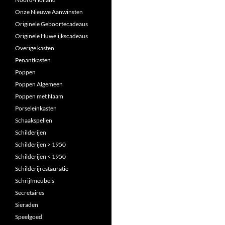
Onze Nieuwe Aanwinsten
Originele Geboortecadeaus
Originele Huwelijkscadeaus
Overige kasten
Penantkasten
Poppen
Poppen Algemeen
Poppen met Naam
Porseleinkasten
Schaakspellen
Schilderijen
Schilderijen > 1950
Schilderijen < 1950
Schilderijrestauratie
Schrijfmeubels
Secretaires
Sieraden
Speelgoed