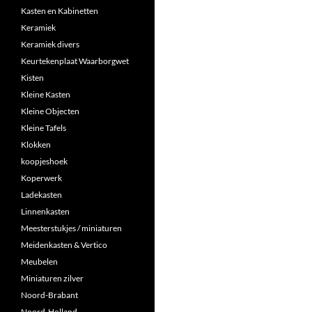
Kasten en Kabinetten
Keramiek
Keramiek divers
Keurtekenplaat Waarborgwet
Kisten
Kleine Kasten
Kleine Objecten
Kleine Tafels
Klokken
koopjeshoek
Koperwerk
Ladekasten
Linnenkasten
Meesterstukjes / miniaturen
Meidenkasten & Vertico
Meubelen
Miniaturen zilver
Noord-Brabant
Noord-Holland