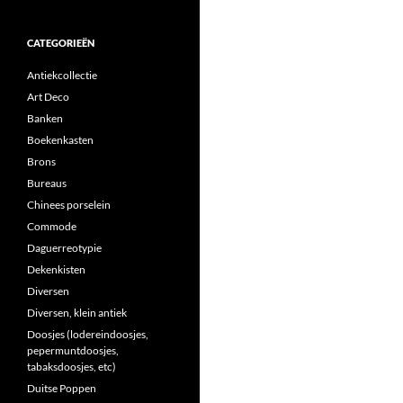
CATEGORIEËN
Antiekcollectie
Art Deco
Banken
Boekenkasten
Brons
Bureaus
Chinees porselein
Commode
Daguerreotypie
Dekenkisten
Diversen
Diversen, klein antiek
Doosjes (lodereindoosjes,
pepermuntdoosjes,
tabaksdoosjes, etc)
Duitse Poppen