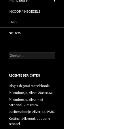
RESTAURATIE
INKOOP / INBOEDELS
LINKS
NIEUWS
Zoeken
naar:
RECENTE BERICHTEN
Ring 14k goud met zirkonia.
Pillendoosje, zilver, 20e eeuw.
Pillendoosje, zilver met
carneool, 20e eeuw.
Lucifersdoosje, zilver, ca.1930.
Ketting, 14k goud, popcorn
schakel.