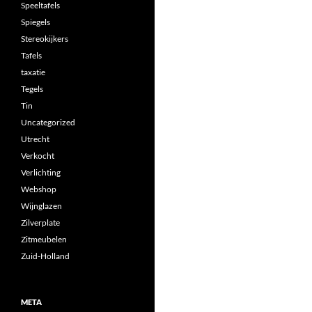
Speeltafels
Spiegels
Stereokijkers
Tafels
taxatie
Tegels
Tin
Uncategorized
Utrecht
Verkocht
Verlichting
Webshop
Wijnglazen
Zilverplate
Zitmeubelen
Zuid-Holland
META