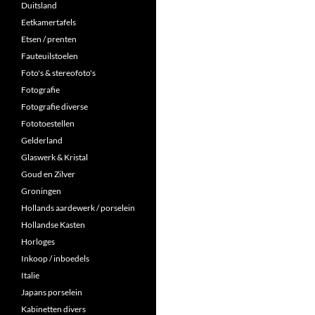
Duitsland
Eetkamertafels
Etsen / prenten
Fauteuilstoelen
Foto's & stereofoto's
Fotografie
Fotografie diverse
Fototoestellen
Gelderland
Glaswerk & Kristal
Goud en Zilver
Groningen
Hollands aardewerk / porselein
Hollandse Kasten
Horloges
Inkoop / inboedels
Italie
Japans porselein
Kabinetten divers