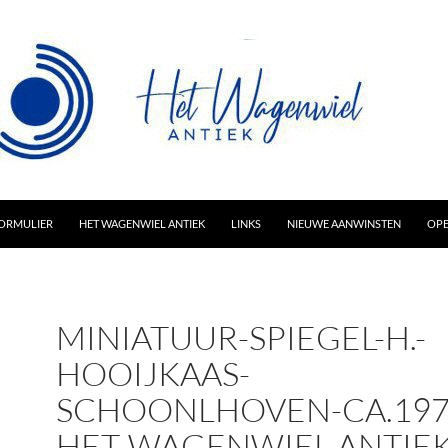
AR INHOUD
ORMULIER
HET WAGENWIEL ANTIEK
LINKS
NIEUWE AANWINSTEN
OPE
MINIATUUR-SPIEGEL-H.-
HOOIJKAAS-
SCHOONLHOVEN-CA.197
HET-WAGENWIEL-ANTIEK