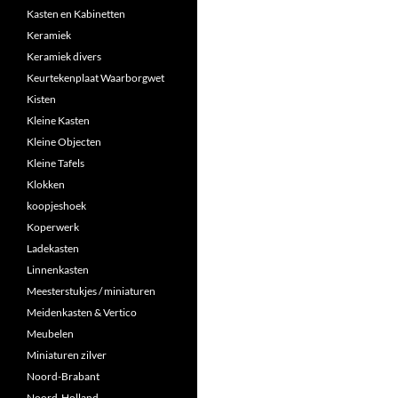
Kasten en Kabinetten
Keramiek
Keramiek divers
Keurtekenplaat Waarborgwet
Kisten
Kleine Kasten
Kleine Objecten
Kleine Tafels
Klokken
koopjeshoek
Koperwerk
Ladekasten
Linnenkasten
Meesterstukjes / miniaturen
Meidenkasten & Vertico
Meubelen
Miniaturen zilver
Noord-Brabant
Noord-Holland