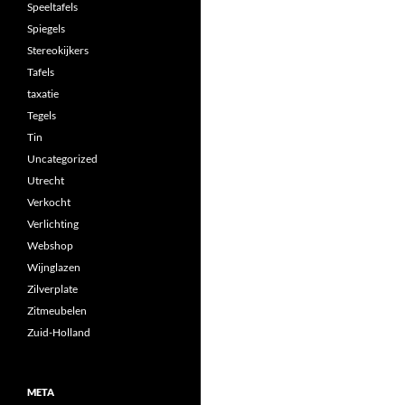
Speeltafels
Spiegels
Stereokijkers
Tafels
taxatie
Tegels
Tin
Uncategorized
Utrecht
Verkocht
Verlichting
Webshop
Wijnglazen
Zilverplate
Zitmeubelen
Zuid-Holland
META