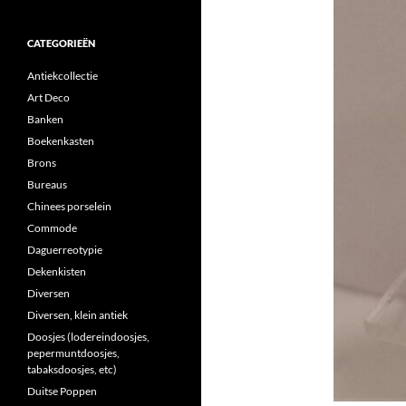
CATEGORIEËN
Antiekcollectie
Art Deco
Banken
Boekenkasten
Brons
Bureaus
Chinees porselein
Commode
Daguerreotypie
Dekenkisten
Diversen
Diversen, klein antiek
Doosjes (lodereindoosjes,
pepermuntdoosjes,
tabaksdoosjes, etc)
Duitse Poppen