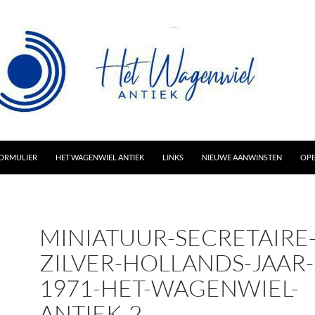
AR INHOUD
ORMULIER
HET WAGENWIEL ANTIEK
LINKS
NIEUWE AANWINSTEN
OPE
MINIATUUR-SECRETAIRE
ZILVER-HOLLANDS-JAAR-
1971-HET-WAGENWIEL-
ANTIEK-2