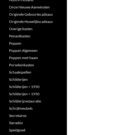
Onze Nieuwe Aanwinsten
Originele Geboortecadeaus
Originele Huwelijkscadeaus
Overige kasten
Penantkasten
Poppen
Poppen Algemeen
Poppen met Naam
Porseleinkasten
Schaakspellen
Schilderijen
Schilderijen > 1950
Schilderijen < 1950
Schilderijrestauratie
Schrijfmeubels
Secretaires
Sieraden
Speelgoed