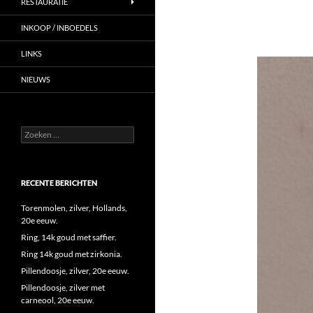
RESTAURATIE
INKOOP / INBOEDELS
LINKS
NIEUWS
Zoeken
naar:
RECENTE BERICHTEN
Torenmolen, zilver, Hollands,
20e eeuw.
Ring, 14k goud met saffier.
Ring 14k goud met zirkonia.
Pillendoosje, zilver, 20e eeuw.
Pillendoosje, zilver met
carneool, 20e eeuw.