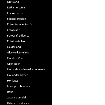
Duitsland
Eetkamertafels
Etsen / prenten
Fauteuilstoelen
Foto's & stereofoto's
Fotografie
Fotografie diverse
Fototoestellen
Gelderland
Glaswerk & Kristal
Goud en Zilver
Groningen
Hollands aardewerk / porselein
Hollandse Kasten
Horloges
Inkoop / inboedels
Italie
Japans porselein
Kabinetten divers