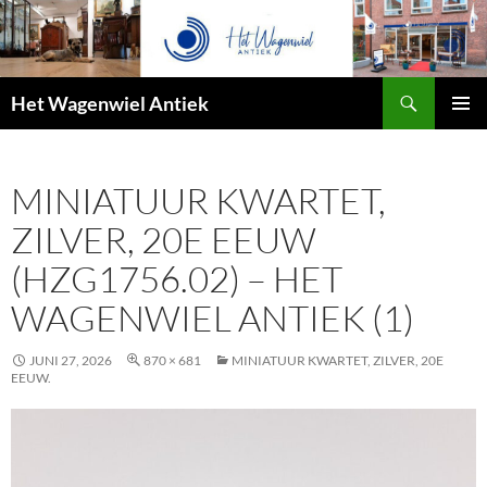
Zoeken
Het Wagenwiel Antiek
SPRING
PRIMAI
NAAR
MENU
INHOUD
MINIATUUR KWARTET,
ZILVER, 20E EEUW
(HZG1756.02) – HET
WAGENWIEL ANTIEK (1)
JUNI 27, 2026
870 × 681
MINIATUUR KWARTET, ZILVER, 20E
EEUW.