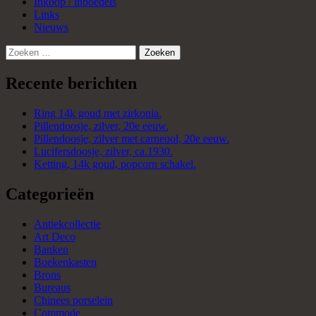
Inkoop / inboedels
Links
Nieuws
Zoeken
naar:
Recente berichten
Ring 14k goud met zirkonia.
Pillendoosje, zilver, 20e eeuw.
Pillendoosje, zilver met carneool, 20e eeuw.
Lucifersdoosje, zilver, ca.1930.
Ketting, 14k goud, popcorn schakel.
Categorieën
Antiekcollectie
Art Deco
Banken
Boekenkasten
Brons
Bureaus
Chinees porselein
Commode