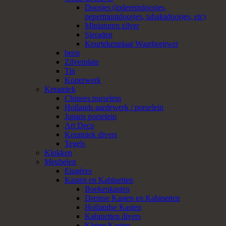
Doosjes (lodereindoosjes,
pepermuntdoosjes, tabaksdoosjes, etc)
Miniaturen zilver
Sieraden
Keurtekenplaat Waarborgwet
been
Zilverplate
Tin
Koperwerk
Keramiek
Chinees porselein
Hollands aardewerk / porselein
Japans porselein
Art Deco
Keramiek divers
Tegels
Klokken
Meubelen
Etagères
Kasten en Kabinetten
Boekenkasten
Drentse Kasten en Kabinetten
Hollandse Kasten
Kabinetten divers
Kleine Kasten