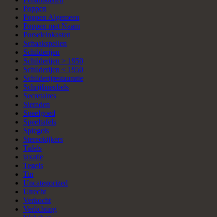
Poppen
Poppen Algemeen
Poppen met Naam
Porseleinkasten
Schaakspellen
Schilderijen
Schilderijen > 1950
Schilderijen < 1950
Schilderijrestauratie
Schrijfmeubels
Secretaires
Sieraden
Speelgoed
Speeltafels
Spiegels
Stereokijkers
Tafels
taxatie
Tegels
Tin
Uncategorized
Utrecht
Verkocht
Verlichting