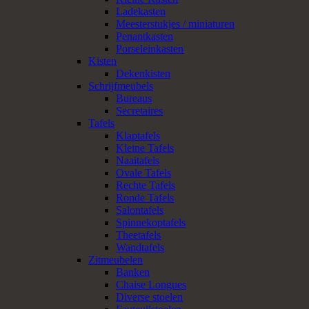
Ladekasten
Meesterstukjes / miniaturen
Penantkasten
Porseleinkasten
Kisten
Dekenkisten
Schrijfmeubels
Bureaus
Secretaires
Tafels
Klaptafels
Kleine Tafels
Naaitafels
Ovale Tafels
Rechte Tafels
Ronde Tafels
Salontafels
Spinnekoptafels
Theetafels
Wandtafels
Zitmeubelen
Banken
Chaise Longues
Diverse stoelen