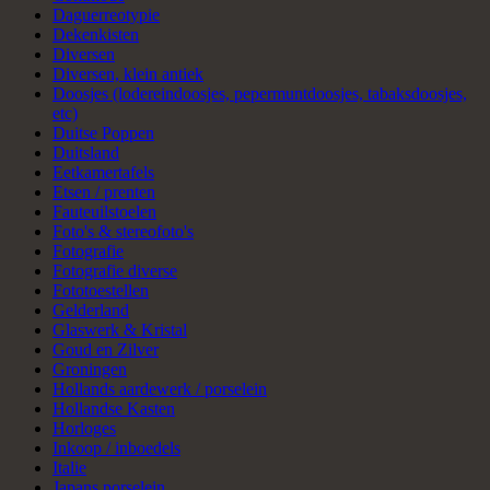
Daguerreotypie
Dekenkisten
Diversen
Diversen, klein antiek
Doosjes (lodereindoosjes, pepermuntdoosjes, tabaksdoosjes,
etc)
Duitse Poppen
Duitsland
Eetkamertafels
Etsen / prenten
Fauteuilstoelen
Foto's & stereofoto's
Fotografie
Fotografie diverse
Fototoestellen
Gelderland
Glaswerk & Kristal
Goud en Zilver
Groningen
Hollands aardewerk / porselein
Hollandse Kasten
Horloges
Inkoop / inboedels
Italie
Japans porselein