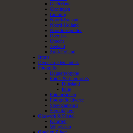
Gelderland
Groningen
Limburg
Noord-Brabant
Noord-Holland
Noordoostpolder
Overijssel
Utrecht
Zeeland
Zuid-Holland
Brons
Diversen, klein antiek
Fotografie
Daguerreotypie
Foto’s & stereofoto’s
Duitsland
Italie
Fototoestellen
Fotografie diverse
Stereocamera’s
Stereokijkers
Glaswerk & Kristal
Karaffen
Wijnglazen
Goud en Zilver