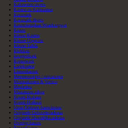
Kabinetten divers
Kasten en Kabinetten
Keramiek
Keramiek divers
Keurtekenplaat Waarborgwet
Kisten
Kleine Kasten
Kleine Objecten
Kleine Tafels
Klokken
koopjeshoek
Koperwerk
Ladekasten
Linnenkasten
Meesterstukjes / miniaturen
Meidenkasten & Vertico
Meubelen
Miniaturen zilver
Noord-Brabant
Noord-Holland
Onze Nieuwe Aanwinsten
Originele Geboortecadeaus
Originele Huwelijkscadeaus
Overige kasten
Penantkasten