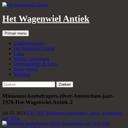
Het Wagenwiel Antiek
Zoeken
Spring
Primair menu
naar
inhoud
Contactformulier
Het Wagenwiel Antiek
Links
Nieuwe aanwinsten
Openingstijden & Adres
Privacybeleid
Webshop
Zoeken
naar:
Miniatuur-koetsdragers-zilver-Amsterdam-jaar-
1976-Het-Wagenwiel-Antiek-2
juli 19, 2023
870 × 853
Miniatuur koetsdragers, zilver, Amsterdam,
jaar 1976.