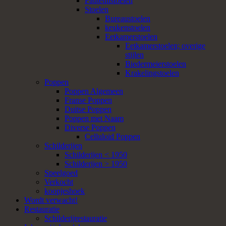
Fauteuilstoelen
Stoelen
Bureaustoelen
keukenstoelen
Eetkamerstoelen
Eetkamerstoelen; overige
stijlen
Biedermeierstoelen
Krakelingstoelen
Poppen
Poppen Algemeen
Franse Poppen
Duitse Poppen
Poppen met Naam
Diverse Poppen
Celluloid Poppen
Schilderijen
Schilderijen < 1950
Schilderijen > 1950
Speelgoed
Verkocht
koopjeshoek
Wordt verwacht!
Restauratie
Schilderijrestauratie