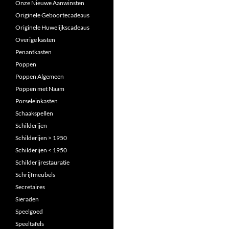
Onze Nieuwe Aanwinsten
Originele Geboortecadeaus
Originele Huwelijkscadeaus
Overige kasten
Penantkasten
Poppen
Poppen Algemeen
Poppen met Naam
Porseleinkasten
Schaakspellen
Schilderijen
Schilderijen > 1950
Schilderijen < 1950
Schilderijrestauratie
Schrijfmeubels
Secretaires
Sieraden
Speelgoed
Speeltafels