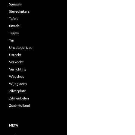
Spiegels
Stereokijkers
Tafels
taxatie
Tegels
Tin
Uncategorized
Utrecht
Verkocht
Verlichting
Webshop
Wijnglazen
Zilverplate
Zitmeubelen
Zuid-Holland
META