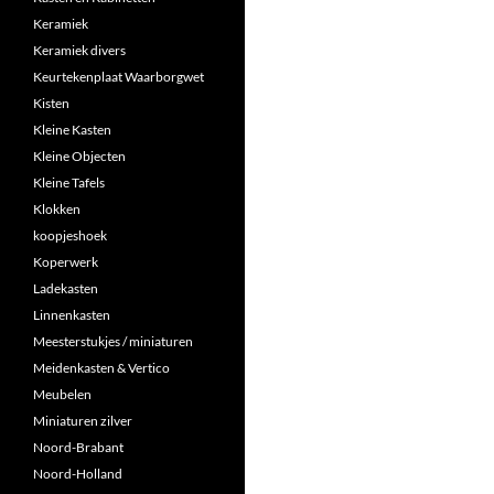
Keramiek
Keramiek divers
Keurtekenplaat Waarborgwet
Kisten
Kleine Kasten
Kleine Objecten
Kleine Tafels
Klokken
koopjeshoek
Koperwerk
Ladekasten
Linnenkasten
Meesterstukjes / miniaturen
Meidenkasten & Vertico
Meubelen
Miniaturen zilver
Noord-Brabant
Noord-Holland