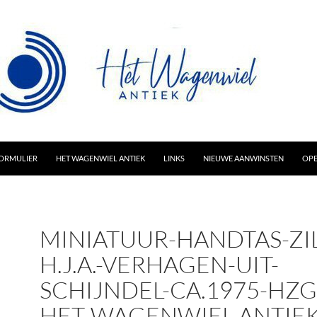
AR INHOUD
ORMULIER
HET WAGENWIEL ANTIEK
LINKS
NIEUWE AANWINSTEN
OPE
MINIATUUR-HANDTAS-ZI
H.J.A.-VERHAGEN-UIT-
SCHIJNDEL-CA.1975-HZG
HET-WAGENWIEL-ANTIEK