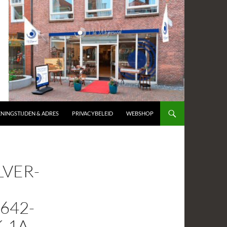
NINGSTIJDEN & ADRES
PRIVACYBELEID
WEBSHOP
LVER-
642-
-1A