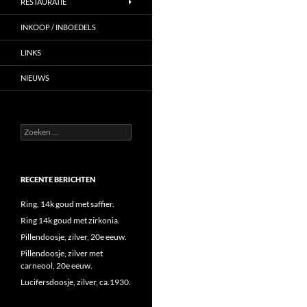
RESTAURATIE
INKOOP / INBOEDELS
LINKS
NIEUWS
Zoeken
naar:
RECENTE BERICHTEN
Ring, 14k goud met saffier.
Ring 14k goud met zirkonia.
Pillendoosje, zilver, 20e eeuw.
Pillendoosje, zilver met
carneool, 20e eeuw.
Lucifersdoosje, zilver, ca.1930.