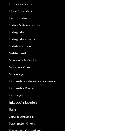
Eetkamertafels
Etsen / prenten
Fauteuilstoelen
Foto's & stereofoto's
Fotografie
Fotografie diverse
Fototoestellen
Gelderland
Glaswerk & Kristal
Goud en Zilver
Groningen
Hollands aardewerk / porselein
Hollandse Kasten
Horloges
Inkoop / inboedels
Italie
Japans porselein
Kabinetten divers
Kasten en Kabinetten