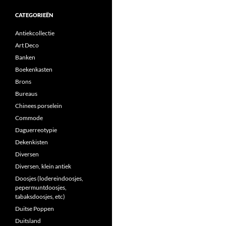
CATEGORIEËN
Antiekcollectie
Art Deco
Banken
Boekenkasten
Brons
Bureaus
Chinees porselein
Commode
Daguerreotypie
Dekenkisten
Diversen
Diversen, klein antiek
Doosjes (lodereindoosjes,
pepermuntdoosjes,
tabaksdoosjes, etc)
Duitse Poppen
Duitsland