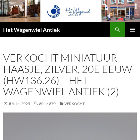
Zoeken
Het Wagenwiel Antiek
SPRING
PRIMAI
NAAR
MENU
INHOUD
VERKOCHT MINIATUUR
HAASJE, ZILVER, 20E EEUW
(HW136.26) – HET
WAGENWIEL ANTIEK (2)
JUNI 4, 2025
804 × 870
VERKOCHT