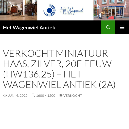
Zoeken
Het Wagenwiel Antiek
SPRING
PRIMAI
NAAR
MENU
INHOUD
VERKOCHT MINIATUUR
HAAS, ZILVER, 20E EEUW
(HW136.25) – HET
WAGENWIEL ANTIEK (2A)
JUNI 4, 2025
1600 × 1200
VERKOCHT