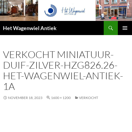
Zoeken
Het Wagenwiel Antiek
SPRING
PRIMAI
NAAR
MENU
INHOUD
VERKOCHT MINIATUUR-
DUIF-ZILVER-HZG826.26-
HET-WAGENWIEL-ANTIEK-
1A
NOVEMBER 18, 2023
1600 × 1200
VERKOCHT