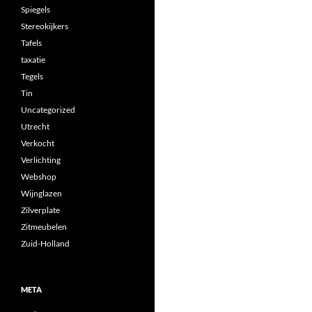
Spiegels
Stereokijkers
Tafels
taxatie
Tegels
Tin
Uncategorized
Utrecht
Verkocht
Verlichting
Webshop
Wijnglazen
Zilverplate
Zitmeubelen
Zuid-Holland
META