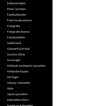
Eetkamertafels
Etsen / prenten
Fauteuilstoelen
Foto's & stereofoto's
Fotografie
Fotografie diverse
Fototoestellen
Gelderland
Glaswerk & Kristal
Goud en Zilver
Groningen
Hollands aardewerk / porselein
Hollandse Kasten
Horloges
Inkoop / inboedels
Italie
Japans porselein
Kabinetten divers
Kasten en Kabinetten