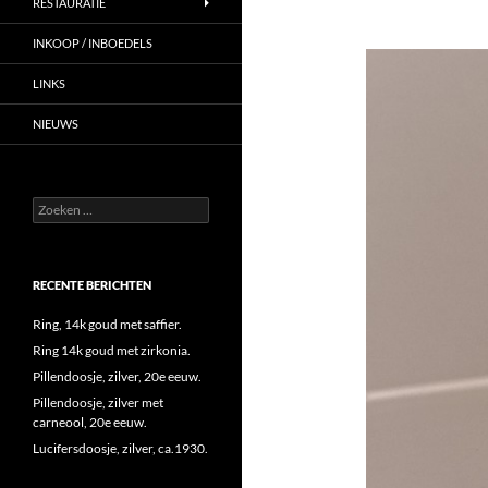
RESTAURATIE
INKOOP / INBOEDELS
LINKS
NIEUWS
Zoeken
naar:
RECENTE BERICHTEN
Ring, 14k goud met saffier.
Ring 14k goud met zirkonia.
Pillendoosje, zilver, 20e eeuw.
Pillendoosje, zilver met
carneool, 20e eeuw.
Lucifersdoosje, zilver, ca.1930.