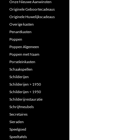
Onze Nieuwe Aanwinsten
Originele Geboortecadeaus
Originele Huwelijkscadeaus
Overige kasten
Penantkasten
Poppen
Poppen Algemeen
Poppen met Naam
Porseleinkasten
Schaakspellen
Schilderijen
Schilderijen > 1950
Schilderijen < 1950
Schilderijrestauratie
Schrijfmeubels
Secretaires
Sieraden
Speelgoed
Speeltafels