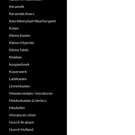
Keramiek
Keramiek divers
Keurtekenplaat Waarborgwet
Kisten
Kleine Kasten
Kleine Objecten
Kleine Tafels
Klokken
koopjeshoek
Koperwerk
Ladekasten
Linnenkasten
Meesterstukjes / miniaturen
Meidenkasten & Vertico
Meubelen
Miniaturen zilver
Noord-Brabant
Noord-Holland