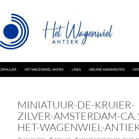
AR INHOUD
ORMULIER
HET WAGENWIEL ANTIEK
LINKS
NIEUWE AANWINSTEN
OPE
MINIATUUR-DE-KRUIER-
ZILVER-AMSTERDAM-CA.
HET-WAGENWIEL-ANTIEK