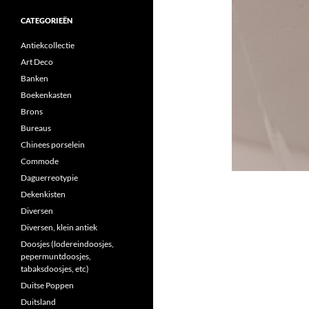
CATEGORIEËN
Antiekcollectie
Art Deco
Banken
Boekenkasten
Brons
Bureaus
Chinees porselein
Commode
Daguerreotypie
Dekenkisten
Diversen
Diversen, klein antiek
Doosjes (lodereindoosjes,
pepermuntdoosjes,
tabaksdoosjes, etc)
Duitse Poppen
Duitsland