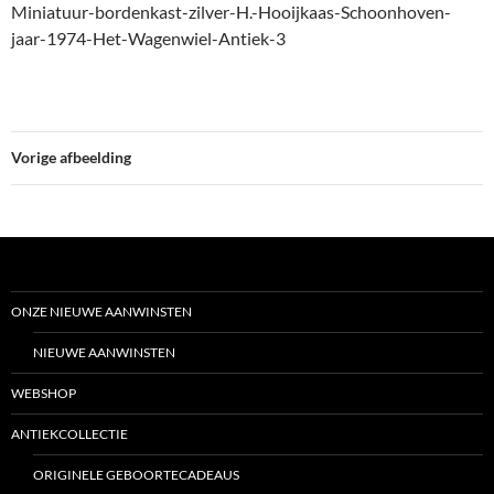
Miniatuur-bordenkast-zilver-H.-Hooijkaas-Schoonhoven-
jaar-1974-Het-Wagenwiel-Antiek-3
Vorige afbeelding
ONZE NIEUWE AANWINSTEN
NIEUWE AANWINSTEN
WEBSHOP
ANTIEKCOLLECTIE
ORIGINELE GEBOORTECADEAUS