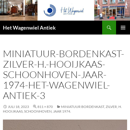
Zoeken
Het Wagenwiel Antiek
SPRING
PRIMAI
NAAR
MENU
INHOUD
MINIATUUR-BORDENKAST-
ZILVER-H.-HOOIJKAAS-
SCHOONHOVEN-JAAR-
1974-HET-WAGENWIEL-
ANTIEK-3
JULI 18, 2023
811 × 870
MINIATUUR BORDENKAST, ZILVER, H.
HOOIJKAAS, SCHOONHOVEN, JAAR 1974.