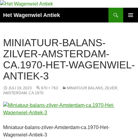
Zoeken
Het Wagenwiel Antiek
SPRING
PRIMAI
NAAR
MENU
INHOUD
MINIATUUR-BALANS-
ZILVER-AMSTERDAM-
CA.1970-HET-WAGENWIEL-
ANTIEK-3
JULI 19, 2023
870 × 763
MINIATUUR BALANS, ZILVER,
AMSTERDAM, CA.1970.
Miniatuur-balans-zilver-Amsterdam-ca.1970-Het-
Wagenwiel-Antiek-3