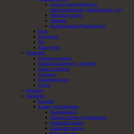
Doosjes (lodereindoosjes,
pepermuntdoosjes, tabaksdoosjes, etc)
Miniaturen zilver
Sieraden
Keurtekenplaat Waarborgwet
been
Zilverplate
Tin
Koperwerk
Keramiek
Chinees porselein
Hollands aardewerk / porselein
Japans porselein
Art Deco
Keramiek divers
Tegels
Klokken
Meubelen
Etagères
Kasten en Kabinetten
Boekenkasten
Drentse Kasten en Kabinetten
Hollandse Kasten
Kabinetten divers
Kleine Kasten