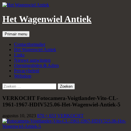
Het Wagenwiel Antiek
Zoeken
Spring
Primair menu
naar
inhoud
Contactformulier
Het Wagenwiel Antiek
Links
Nieuwe aanwinsten
Openingstijden & Adres
Privacybeleid
Webshop
Zoeken
naar:
VERKOCHT Fotocamera-Voigtlander-Vito-CL-
1961-1967-HDIV525.06-Het-Wagenwiel-Antiek-5
augustus 10, 2023
870 × 653
VERKOCHT