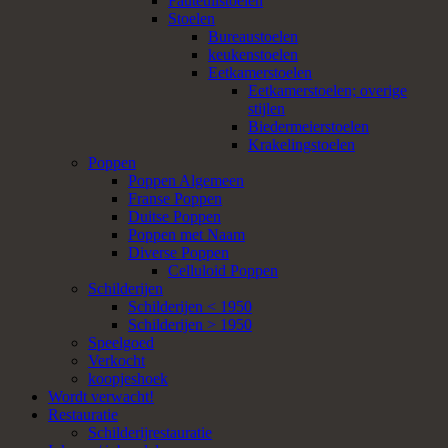
Fauteuilstoelen
Stoelen
Bureaustoelen
keukenstoelen
Eetkamerstoelen
Eetkamerstoelen; overige
stijlen
Biedermeierstoelen
Krakelingstoelen
Poppen
Poppen Algemeen
Franse Poppen
Duitse Poppen
Poppen met Naam
Diverse Poppen
Celluloid Poppen
Schilderijen
Schilderijen < 1950
Schilderijen > 1950
Speelgoed
Verkocht
koopjeshoek
Wordt verwacht!
Restauratie
Schilderijrestauratie