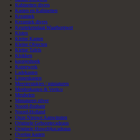
Kabinetten divers
Kasten en Kabinetten
Keramiek
Keramiek divers
Keurtekenplaat Waarborgwet
Kisten
Kleine Kasten
Kleine Objecten
Kleine Tafels
Klokken
koopjeshoek
Koperwerk
Ladekasten
Linnenkasten
Meesterstukjes / miniaturen
Meidenkasten & Vertico
Meubelen
Miniaturen zilver
Noord-Brabant
Noord-Holland
Onze Nieuwe Aanwinsten
Originele Geboortecadeaus
Originele Huwelijkscadeaus
Overige kasten
Penantkasten