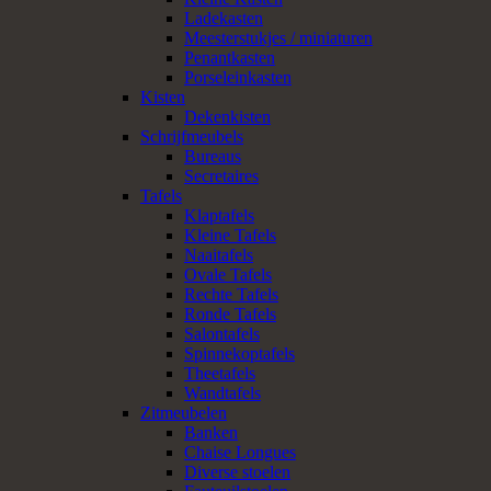
Ladekasten
Meesterstukjes / miniaturen
Penantkasten
Porseleinkasten
Kisten
Dekenkisten
Schrijfmeubels
Bureaus
Secretaires
Tafels
Klaptafels
Kleine Tafels
Naaitafels
Ovale Tafels
Rechte Tafels
Ronde Tafels
Salontafels
Spinnekoptafels
Theetafels
Wandtafels
Zitmeubelen
Banken
Chaise Longues
Diverse stoelen