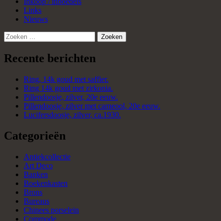
Inkoop / inboedels
Links
Nieuws
Zoeken
naar:
Recente berichten
Ring, 14k goud met saffier.
Ring 14k goud met zirkonia.
Pillendoosje, zilver, 20e eeuw.
Pillendoosje, zilver met carneool, 20e eeuw.
Lucifersdoosje, zilver, ca.1930.
Categorieën
Antiekcollectie
Art Deco
Banken
Boekenkasten
Brons
Bureaus
Chinees porselein
Commode