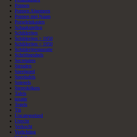
Poppen
Poppen Algemeen
Poppen met Naam
Porseleinkasten
Schaakspellen
Schilderijen
Schilderijen > 1950
Schilderijen < 1950
Schilderijrestauratie
Schrijfmeubels
Secretaires
Sieraden
Speelgoed
Speeltafels
Spiegels
Stereokijkers
Tafels
taxatie
Tegels
Tin
Uncategorized
Utrecht
Verkocht
Verlichting