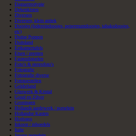
Daguerreotypie
Dekenkisten
Diversen
Diversen, klein antiek
Doosjes (lodereindoosjes, pepermuntdoosjes, tabaksdoosjes,
etc)
Duitse Poppen
Duitsland
Eetkamertafels
Etsen / prenten
Fauteuilstoelen
Foto's & stereofoto's
Fotografie
Fotografie diverse
Fototoestellen
Gelderland
Glaswerk & Kristal
Goud en Zilver
Groningen
Hollands aardewerk / porselein
Hollandse Kasten
Horloges
Inkoop / inboedels
Italie
Japans porselein