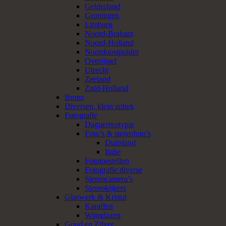
Gelderland
Groningen
Limburg
Noord-Brabant
Noord-Holland
Noordoostpolder
Overijssel
Utrecht
Zeeland
Zuid-Holland
Brons
Diversen, klein antiek
Fotografie
Daguerreotypie
Foto’s & stereofoto’s
Duitsland
Italie
Fototoestellen
Fotografie diverse
Stereocamera’s
Stereokijkers
Glaswerk & Kristal
Karaffen
Wijnglazen
Goud en Zilver