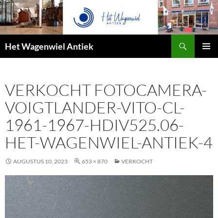
Zoeken
Het Wagenwiel Antiek
SPRING
PRIMAI
NAAR
MENU
INHOUD
VERKOCHT FOTOCAMERA-
VOIGTLANDER-VITO-CL-
1961-1967-HDIV525.06-
HET-WAGENWIEL-ANTIEK-4
AUGUSTUS 10, 2023
653 × 870
VERKOCHT