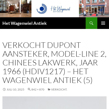
Zoeken
Het Wagenwiel Antiek
SPRING
PRIMAI
NAAR
MENU
INHOUD
VERKOCHT DUPONT
AANSTEKER, MODEL-LINE 2,
CHINEES LAKWERK, JAAR
1966 (HDIV1217) – HET
WAGENWIEL ANTIEK (5)
JULI 10, 2025
842 × 870
VERKOCHT.