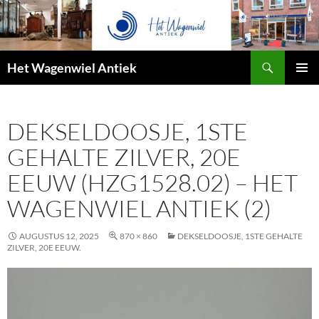
Zoeken
Het Wagenwiel Antiek
SPRING
PRIMAI
NAAR
MENU
INHOUD
DEKSELDOOSJE, 1STE
GEHALTE ZILVER, 20E
EEUW (HZG1528.02) – HET
WAGENWIEL ANTIEK (2)
AUGUSTUS 12, 2025
870 × 860
DEKSELDOOSJE, 1STE GEHALTE
ZILVER, 20E EEUW.