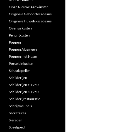
Onze Nieuwe Aanwinsten
Originele Geboortecadeaus
Originele Huwelijkscadeaus
Overige kasten
Penantkasten
Poppen
Poppen Algemeen
Poppen met Naam
Porseleinkasten
Schaakspellen
Schilderijen
Schilderijen > 1950
Schilderijen < 1950
Schilderijrestauratie
Schrijfmeubels
Secretaires
Sieraden
Speelgoed