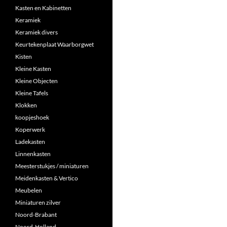
Kasten en Kabinetten
Keramiek
Keramiek divers
Keurtekenplaat Waarborgwet
Kisten
Kleine Kasten
Kleine Objecten
Kleine Tafels
Klokken
koopjeshoek
Koperwerk
Ladekasten
Linnenkasten
Meesterstukjes / miniaturen
Meidenkasten & Vertico
Meubelen
Miniaturen zilver
Noord-Brabant
Noord-Holland