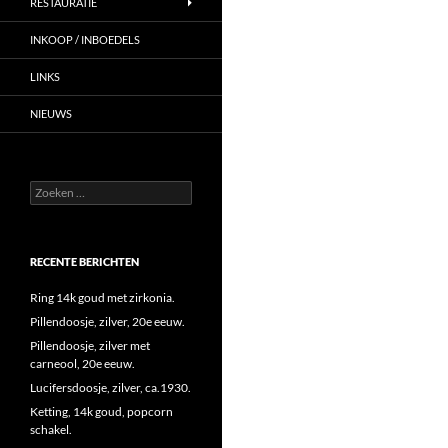
RESTAURATIE
INKOOP / INBOEDELS
LINKS
NIEUWS
Zoeken
naar:
RECENTE BERICHTEN
Ring 14k goud met zirkonia.
Pillendoosje, zilver, 20e eeuw.
Pillendoosje, zilver met
carneool, 20e eeuw.
Lucifersdoosje, zilver, ca.1930.
Ketting, 14k goud, popcorn
schakel.