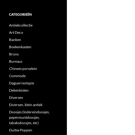
CATEGORIEËN
Antiekcollectie
Art Deco
Banken
Boekenkasten
Brons
Bureaus
Chinees porselein
Commode
Daguerreotypie
Dekenkisten
Diversen
Diversen, klein antiek
Doosjes (lodereindoosjes,
pepermuntdoosjes,
tabaksdoosjes, etc)
Duitse Poppen