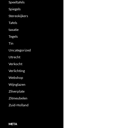
Speeltafels
Spiegels
Stereokijkers
Tafels
taxatie
Tegels
Tin
Uncategorized
Utrecht
Verkocht
Verlichting
Webshop
Wijnglazen
Zilverplate
Zitmeubelen
Zuid-Holland
META