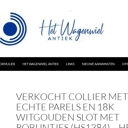
AR INHOUD
ORMULIER
HET WAGENWIEL ANTIEK
LINKS
NIEUWE AANWINSTEN
OPE
VERKOCHT COLLIER MET
ECHTE PARELS EN 18K
WITGOUDEN SLOT MET
ROBIJNTJES (HS1384) – H