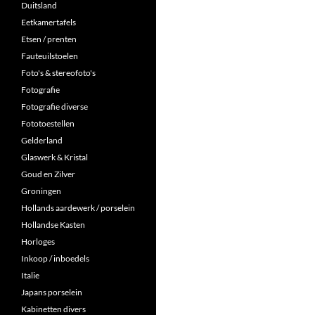
Duitsland
Eetkamertafels
Etsen / prenten
Fauteuilstoelen
Foto's & stereofoto's
Fotografie
Fotografie diverse
Fototoestellen
Gelderland
Glaswerk & Kristal
Goud en Zilver
Groningen
Hollands aardewerk / porselein
Hollandse Kasten
Horloges
Inkoop / inboedels
Italie
Japans porselein
Kabinetten divers