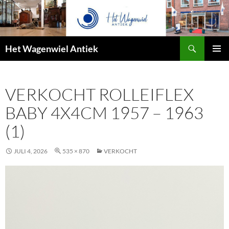
Zoeken
Het Wagenwiel Antiek
SPRING
PRIMAI
NAAR
MENU
INHOUD
VERKOCHT ROLLEIFLEX
BABY 4X4CM 1957 – 1963
(1)
JULI 4, 2026
535 × 870
VERKOCHT