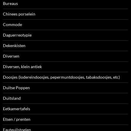
Bureaus
Chinees porselein
Commode
Daguerreotypie
Dekenkisten
Diversen
Diversen, klein antiek
Doosjes (lodereindoosjes, pepermuntdoosjes, tabaksdoosjes, etc)
Duitse Poppen
Duitsland
Eetkamertafels
Etsen / prenten
Fauteuilstoelen