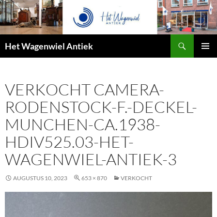
Zoeken
Het Wagenwiel Antiek
SPRING
PRIMAI
NAAR
MENU
INHOUD
VERKOCHT CAMERA-
RODENSTOCK-F.-DECKEL-
MUNCHEN-CA.1938-
HDIV525.03-HET-
WAGENWIEL-ANTIEK-3
AUGUSTUS 10, 2023
653 × 870
VERKOCHT