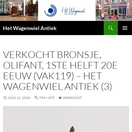
Zoeken
Het Wagenwiel Antiek
SPRING
PRIMAI
NAAR
MENU
INHOUD
VERKOCHT BRONSJE,
OLIFANT, 1STE HELFT 20E
EEUW (VAK119) – HET
WAGENWIEL ANTIEK (3)
JUNI 16, 2026
794 × 870
VERKOCHT