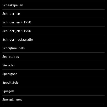
Schaakspellen
Schilderijen
Schilderijen > 1950
Schilderijen < 1950
Schilderijrestauratie
Schrijfmeubels
Secretaires
Sieraden
Speelgoed
Speeltafels
Spiegels
Stereokijkers