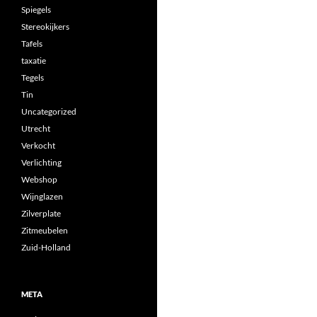
Spiegels
Stereokijkers
Tafels
taxatie
Tegels
Tin
Uncategorized
Utrecht
Verkocht
Verlichting
Webshop
Wijnglazen
Zilverplate
Zitmeubelen
Zuid-Holland
META