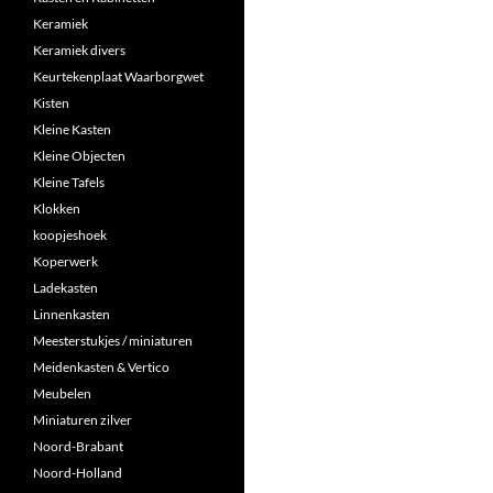
Keramiek
Keramiek divers
Keurtekenplaat Waarborgwet
Kisten
Kleine Kasten
Kleine Objecten
Kleine Tafels
Klokken
koopjeshoek
Koperwerk
Ladekasten
Linnenkasten
Meesterstukjes / miniaturen
Meidenkasten & Vertico
Meubelen
Miniaturen zilver
Noord-Brabant
Noord-Holland