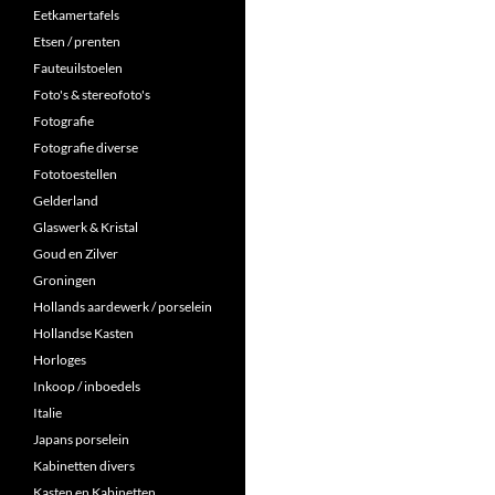
Eetkamertafels
Etsen / prenten
Fauteuilstoelen
Foto's & stereofoto's
Fotografie
Fotografie diverse
Fototoestellen
Gelderland
Glaswerk & Kristal
Goud en Zilver
Groningen
Hollands aardewerk / porselein
Hollandse Kasten
Horloges
Inkoop / inboedels
Italie
Japans porselein
Kabinetten divers
Kasten en Kabinetten