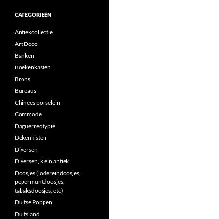
CATEGORIEËN
Antiekcollectie
Art Deco
Banken
Boekenkasten
Brons
Bureaus
Chinees porselein
Commode
Daguerreotypie
Dekenkisten
Diversen
Diversen, klein antiek
Doosjes (lodereindoosjes,
pepermuntdoosjes,
tabaksdoosjes, etc)
Duitse Poppen
Duitsland