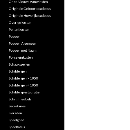
Onze Nieuwe Aanwinsten
Originele Geboortecadeaus
Originele Huwelijkscadeaus
Overige kasten
Penantkasten
Poppen
Poppen Algemeen
Poppen met Naam
Porseleinkasten
Schaakspellen
Schilderijen
Schilderijen > 1950
Schilderijen < 1950
Schilderijrestauratie
Schrijfmeubels
Secretaires
Sieraden
Speelgoed
Speeltafels