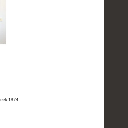
rbeek 1874 –
)