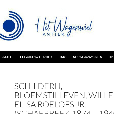
AR INHOUD
ORMULIER
HET WAGENWIEL ANTIEK
LINKS
NIEUWE AANWINSTEN
OPE
SCHILDERIJ,
BLOEMSTILLEVEN, WILL
ELISA ROELOFS JR.
(SCHAERBEEK 1874 – 194