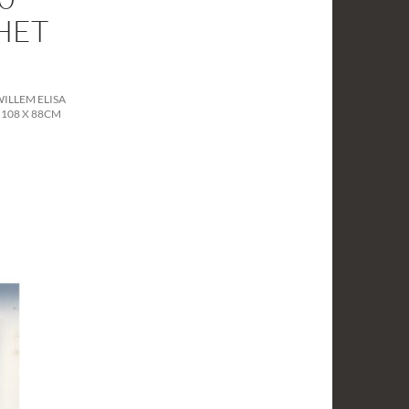
HET
WILLEM ELISA
 108 X 88CM