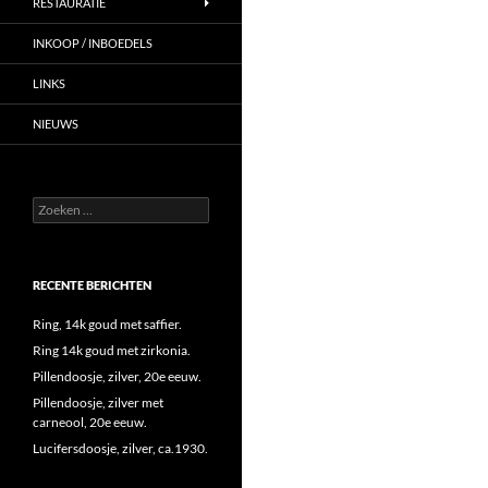
RESTAURATIE
INKOOP / INBOEDELS
LINKS
NIEUWS
Zoeken
naar:
RECENTE BERICHTEN
Ring, 14k goud met saffier.
Ring 14k goud met zirkonia.
Pillendoosje, zilver, 20e eeuw.
Pillendoosje, zilver met
carneool, 20e eeuw.
Lucifersdoosje, zilver, ca.1930.