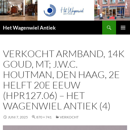
Zoeken
Het Wagenwiel Antiek
SPRING
PRIMAI
NAAR
MENU
INHOUD
VERKOCHT ARMBAND, 14K
GOUD, MT; J.W.C.
HOUTMAN, DEN HAAG, 2E
HELFT 20E EEUW
(HPR127.06) – HET
WAGENWIEL ANTIEK (4)
JUNI 7, 2025
870 × 741
VERKOCHT