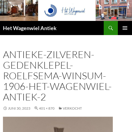
Zoeken
Het Wagenwiel Antiek
SPRING
PRIMAI
NAAR
MENU
INHOUD
ANTIEKE-ZILVEREN-
GEDENKLEPEL-
ROELFSEMA-WINSUM-
1906-HET-WAGENWIEL-
ANTIEK-2
JUNI 30, 2023
401 × 870
VERKOCHT