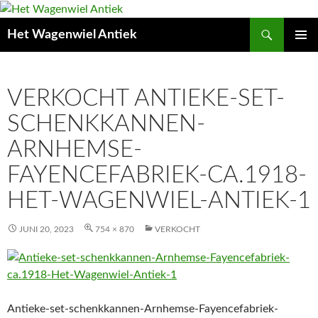
Zoeken
Het Wagenwiel Antiek
SPRING
PRIMAI
NAAR
MENU
INHOUD
VERKOCHT ANTIEKE-SET-
SCHENKKANNEN-
ARNHEMSE-
FAYENCEFABRIEK-CA.1918-
HET-WAGENWIEL-ANTIEK-1
JUNI 20, 2023
754 × 870
VERKOCHT
Antieke-set-schenkkannen-Arnhemse-Fayencefabriek-