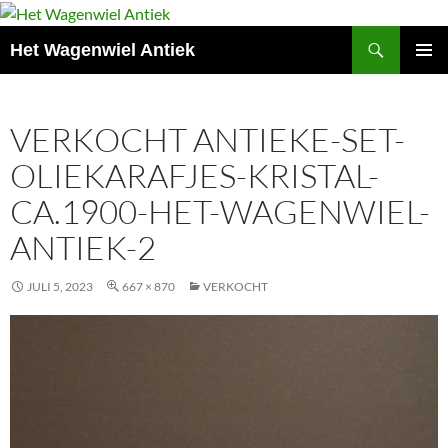
Zoeken
Het Wagenwiel Antiek
SPRING
PRIMAI
NAAR
MENU
INHOUD
VERKOCHT ANTIEKE-SET-
OLIEKARAFJES-KRISTAL-
CA.1900-HET-WAGENWIEL-
ANTIEK-2
JULI 5, 2023
667 × 870
VERKOCHT