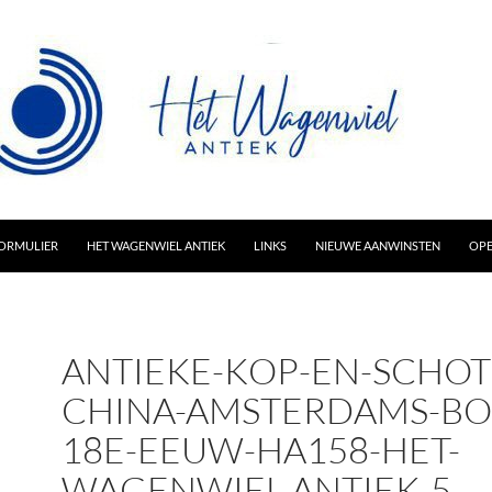
AR INHOUD
ORMULIER
HET WAGENWIEL ANTIEK
LINKS
NIEUWE AANWINSTEN
OPE
ANTIEKE-KOP-EN-SCHOT
CHINA-AMSTERDAMS-BO
18E-EEUW-HA158-HET-
WAGENWIEL-ANTIEK-5