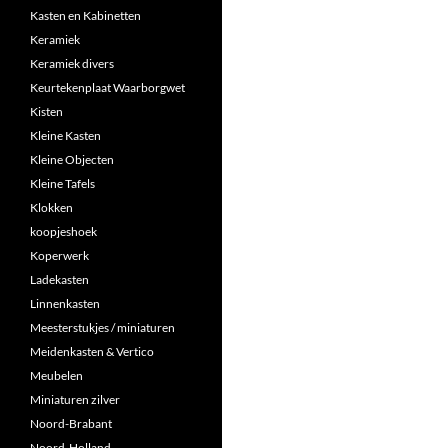
Kasten en Kabinetten
Keramiek
Keramiek divers
Keurtekenplaat Waarborgwet
Kisten
Kleine Kasten
Kleine Objecten
Kleine Tafels
Klokken
koopjeshoek
Koperwerk
Ladekasten
Linnenkasten
Meesterstukjes / miniaturen
Meidenkasten & Vertico
Meubelen
Miniaturen zilver
Noord-Brabant
Noord-Holland