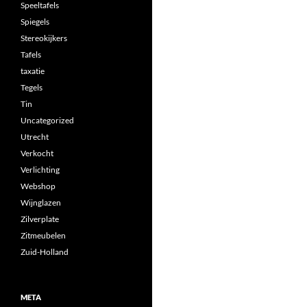
Speeltafels
Spiegels
Stereokijkers
Tafels
taxatie
Tegels
Tin
Uncategorized
Utrecht
Verkocht
Verlichting
Webshop
Wijnglazen
Zilverplate
Zitmeubelen
Zuid-Holland
META