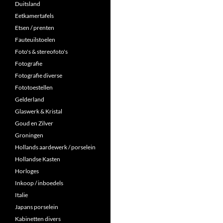
Duitsland
Eetkamertafels
Etsen / prenten
Fauteuilstoelen
Foto's & stereofoto's
Fotografie
Fotografie diverse
Fototoestellen
Gelderland
Glaswerk & Kristal
Goud en Zilver
Groningen
Hollands aardewerk / porselein
Hollandse Kasten
Horloges
Inkoop / inboedels
Italie
Japans porselein
Kabinetten divers