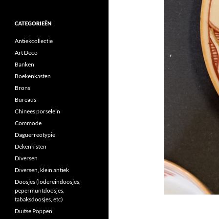
CATEGORIEËN
Antiekcollectie
Art Deco
Banken
Boekenkasten
Brons
Bureaus
Chinees porselein
Commode
Daguerreotypie
Dekenkisten
Diversen
Diversen, klein antiek
Doosjes (lodereindoosjes,
pepermuntdoosjes,
tabaksdoosjes, etc)
Duitse Poppen