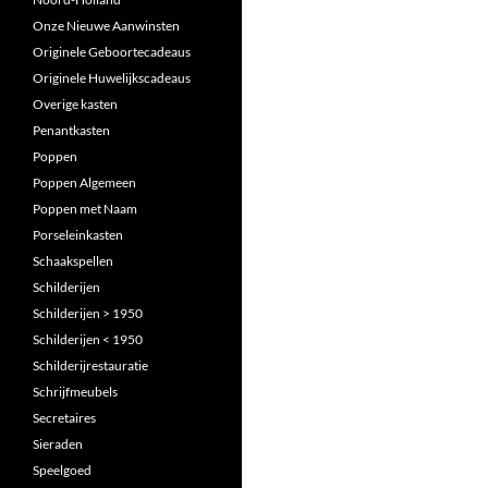
Onze Nieuwe Aanwinsten
Originele Geboortecadeaus
Originele Huwelijkscadeaus
Overige kasten
Penantkasten
Poppen
Poppen Algemeen
Poppen met Naam
Porseleinkasten
Schaakspellen
Schilderijen
Schilderijen > 1950
Schilderijen < 1950
Schilderijrestauratie
Schrijfmeubels
Secretaires
Sieraden
Speelgoed