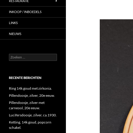
RESTAURATIE
INKOOP / INBOEDELS
LINKS
NIEUWS
Zoeken
naar:
RECENTE BERICHTEN
Ring 14k goud met zirkonia.
Pillendoosje, zilver, 20e eeuw.
Pillendoosje, zilver met
carneool, 20e eeuw.
Lucifersdoosje, zilver, ca.1930.
Ketting, 14k goud, popcorn
schakel.