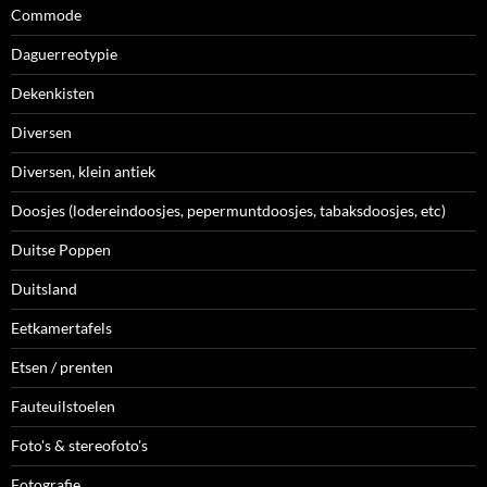
Commode
Daguerreotypie
Dekenkisten
Diversen
Diversen, klein antiek
Doosjes (lodereindoosjes, pepermuntdoosjes, tabaksdoosjes, etc)
Duitse Poppen
Duitsland
Eetkamertafels
Etsen / prenten
Fauteuilstoelen
Foto's & stereofoto's
Fotografie