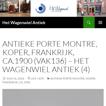
Zoeken
Het Wagenwiel Antiek
SPRING
PRIMAI
NAAR
MENU
INHOUD
ANTIEKE PORTE MONTRE,
KOPER, FRANKRIJK,
CA.1900 (VAK136) – HET
WAGENWIEL ANTIEK (4)
JUNI 16, 2026
655 × 870
ANTIEKE PORTE MONTRE, KOPER,
FRANKRIJK, CA.1900.