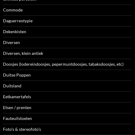
Commode
Daguerreotypie
Dekenkisten
Diversen
Diversen, klein antiek
Doosjes (lodereindoosjes, pepermuntdoosjes, tabaksdoosjes, etc)
Duitse Poppen
Duitsland
Eetkamertafels
Etsen / prenten
Fauteuilstoelen
Foto's & stereofoto's