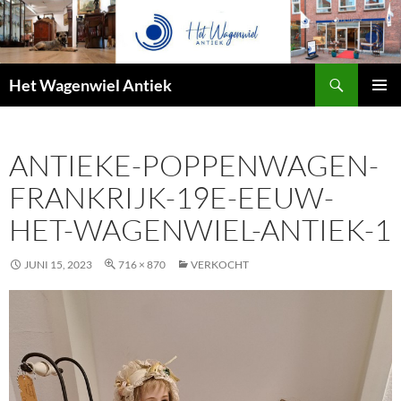
Zoeken
Het Wagenwiel Antiek
SPRING
PRIMAI
NAAR
MENU
INHOUD
ANTIEKE-POPPENWAGEN-
FRANKRIJK-19E-EEUW-
HET-WAGENWIEL-ANTIEK-1
JUNI 15, 2023
716 × 870
VERKOCHT