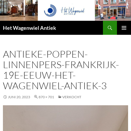
Zoeken
Het Wagenwiel Antiek
SPRING
PRIMAI
NAAR
MENU
INHOUD
ANTIEKE-POPPEN-
LINNENPERS-FRANKRIJK-
19E-EEUW-HET-
WAGENWIEL-ANTIEK-3
JUNI 20, 2023
870 × 701
VERKOCHT