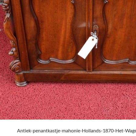
Antiek-penantkastje-mahonie-Hollands-1870-Het-Wage