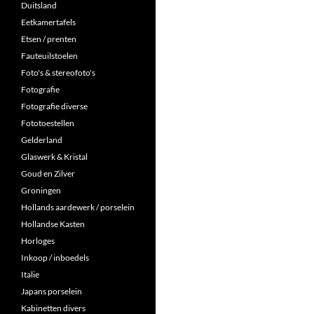
Duitsland
Eetkamertafels
Etsen / prenten
Fauteuilstoelen
Foto's & stereofoto's
Fotografie
Fotografie diverse
Fototoestellen
Gelderland
Glaswerk & Kristal
Goud en Zilver
Groningen
Hollands aardewerk / porselein
Hollandse Kasten
Horloges
Inkoop / inboedels
Italie
Japans porselein
Kabinetten divers