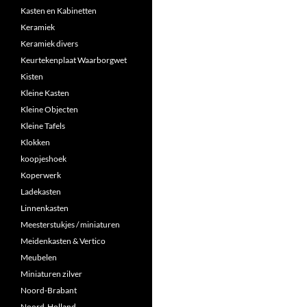
Kasten en Kabinetten
Keramiek
Keramiek divers
Keurtekenplaat Waarborgwet
Kisten
Kleine Kasten
Kleine Objecten
Kleine Tafels
Klokken
koopjeshoek
Koperwerk
Ladekasten
Linnenkasten
Meesterstukjes / miniaturen
Meidenkasten & Vertico
Meubelen
Miniaturen zilver
Noord-Brabant
Noord-Holland