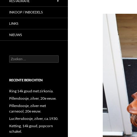
RESTAURATIE
INKOOP / INBOEDELS
LINKS
NIEUWS
Zoeken
naar:
RECENTE BERICHTEN
Ring 14k goud met zirkonia.
Pillendoosje, zilver, 20e eeuw.
Pillendoosje, zilver met
carneool, 20e eeuw.
Lucifersdoosje, zilver, ca.1930.
Ketting, 14k goud, popcorn
schakel.