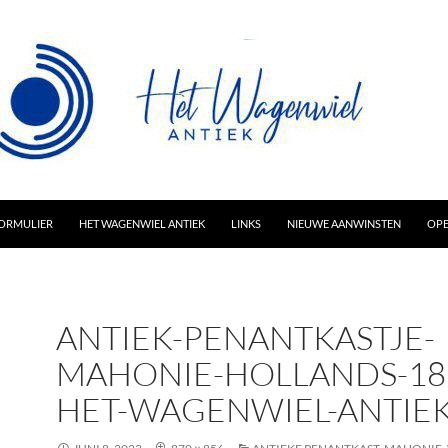
AR INHOUD
ORMULIER
HET WAGENWIEL ANTIEK
LINKS
NIEUWE AANWINSTEN
OPE
ANTIEK-PENANTKASTJE-
MAHONIE-HOLLANDS-18
HET-WAGENWIEL-ANTIEK