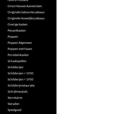
Onze Nieuwe Aanwinsten
Originele Geboortecadeaus
Originele Huwelijkscadeaus
Overige kasten
Penantkasten
Poppen
Poppen Algemeen
Poppen met Naam
Porseleinkasten
Schaakspellen
Schilderijen
Schilderijen > 1950
Schilderijen < 1950
Schilderijrestauratie
Schrijfmeubels
Secretaires
Sieraden
Speelgoed