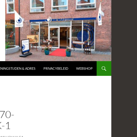
NINGSTIJDEN & ADRES
PRIVACYBELEID
WEBSHOP
70-
-1