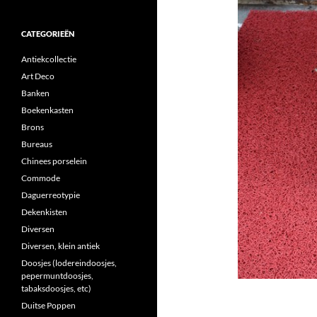
CATEGORIEËN
Antiekcollectie
Art Deco
Banken
Boekenkasten
Brons
Bureaus
Chinees porselein
Commode
Daguerreotypie
Dekenkisten
Diversen
Diversen, klein antiek
Doosjes (lodereindoosjes,
pepermuntdoosjes,
tabaksdoosjes, etc)
Duitse Poppen