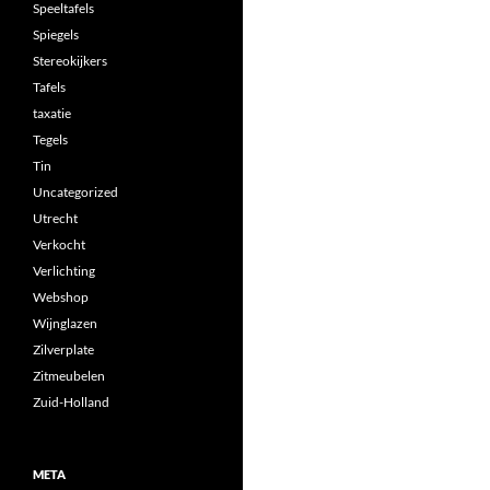
Speeltafels
Spiegels
Stereokijkers
Tafels
taxatie
Tegels
Tin
Uncategorized
Utrecht
Verkocht
Verlichting
Webshop
Wijnglazen
Zilverplate
Zitmeubelen
Zuid-Holland
META