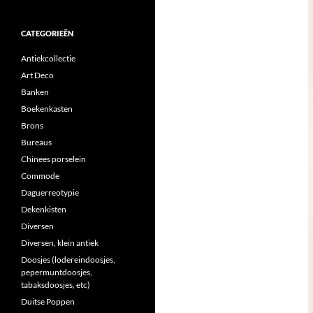
CATEGORIEËN
Antiekcollectie
Art Deco
Banken
Boekenkasten
Brons
Bureaus
Chinees porselein
Commode
Daguerreotypie
Dekenkisten
Diversen
Diversen, klein antiek
Doosjes (lodereindoosjes,
pepermuntdoosjes,
tabaksdoosjes, etc)
Duitse Poppen