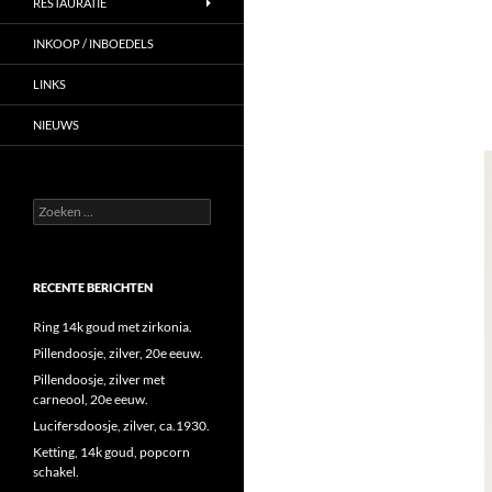
RESTAURATIE
INKOOP / INBOEDELS
LINKS
NIEUWS
Zoeken
naar:
RECENTE BERICHTEN
Ring 14k goud met zirkonia.
Pillendoosje, zilver, 20e eeuw.
Pillendoosje, zilver met
carneool, 20e eeuw.
Lucifersdoosje, zilver, ca.1930.
Ketting, 14k goud, popcorn
schakel.