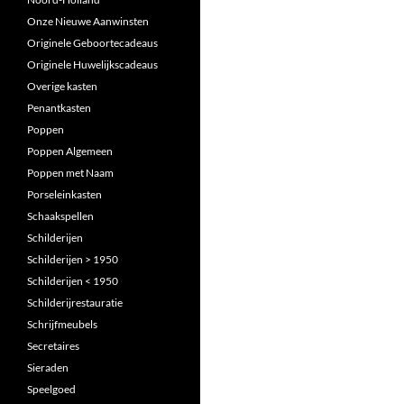
Onze Nieuwe Aanwinsten
Originele Geboortecadeaus
Originele Huwelijkscadeaus
Overige kasten
Penantkasten
Poppen
Poppen Algemeen
Poppen met Naam
Porseleinkasten
Schaakspellen
Schilderijen
Schilderijen > 1950
Schilderijen < 1950
Schilderijrestauratie
Schrijfmeubels
Secretaires
Sieraden
Speelgoed