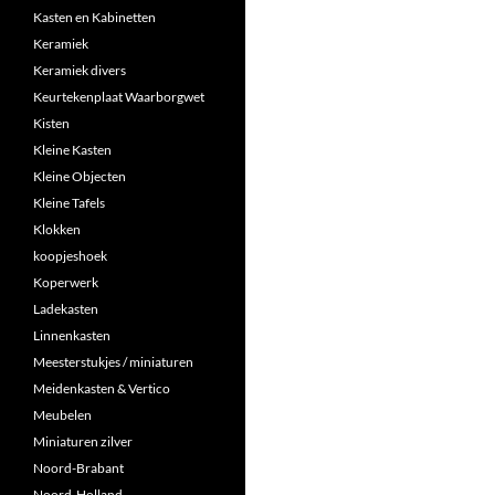
Kasten en Kabinetten
Keramiek
Keramiek divers
Keurtekenplaat Waarborgwet
Kisten
Kleine Kasten
Kleine Objecten
Kleine Tafels
Klokken
koopjeshoek
Koperwerk
Ladekasten
Linnenkasten
Meesterstukjes / miniaturen
Meidenkasten & Vertico
Meubelen
Miniaturen zilver
Noord-Brabant
Noord-Holland