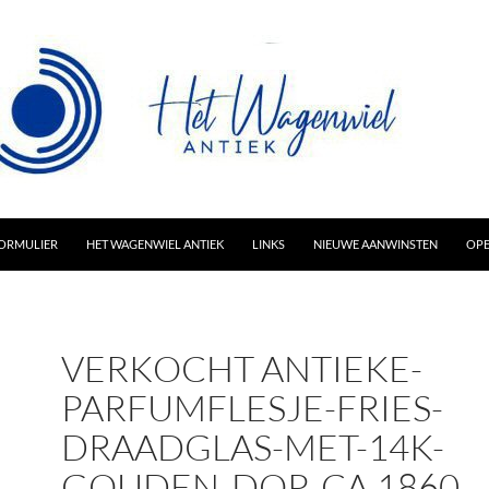
AR INHOUD
ORMULIER
HET WAGENWIEL ANTIEK
LINKS
NIEUWE AANWINSTEN
OPE
VERKOCHT ANTIEKE-
PARFUMFLESJE-FRIES-
DRAADGLAS-MET-14K-
GOUDEN-DOP-CA.1860-