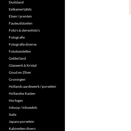
Duitsland
Eetkamertafels
Etsen / prenten
Fauteuilstoelen
Foto's & stereofoto's
Fotografie
Fotografie diverse
Fototoestellen
Gelderland
Glaswerk & Kristal
Goud en Zilver
Groningen
Hollands aardewerk / porselein
Hollandse Kasten
Horloges
Inkoop / inboedels
Italie
Japans porselein
Kabinetten divers