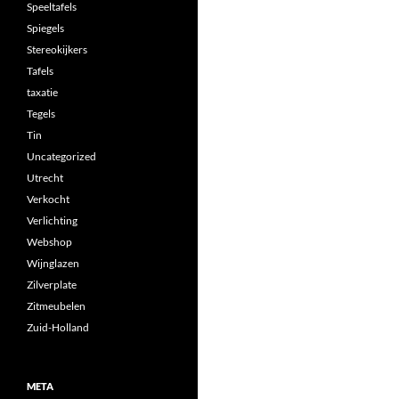
Speeltafels
Spiegels
Stereokijkers
Tafels
taxatie
Tegels
Tin
Uncategorized
Utrecht
Verkocht
Verlichting
Webshop
Wijnglazen
Zilverplate
Zitmeubelen
Zuid-Holland
META