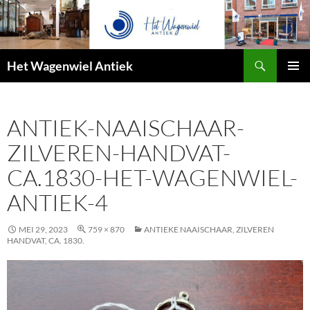
Zoeken
Het Wagenwiel Antiek
SPRING
PRIMAI
NAAR
MENU
INHOUD
ANTIEK-NAAISCHAAR-
ZILVEREN-HANDVAT-
CA.1830-HET-WAGENWIEL-
ANTIEK-4
MEI 29, 2023
759 × 870
ANTIEKE NAAISCHAAR, ZILVEREN
HANDVAT, CA. 1830.