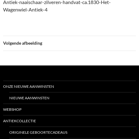
Antiek-naaischaar-zilveren-handvat-ca.1830-Het-
Wagenwiel-Antiek-4
Volgende afbeelding
ONZE NIEUWE AANWINSTEN
NIEUWE AANWINSTEN
WEBSHOP
ANTIEKCOLLECTIE
ORIGINELE GEBOORTECADEAUS