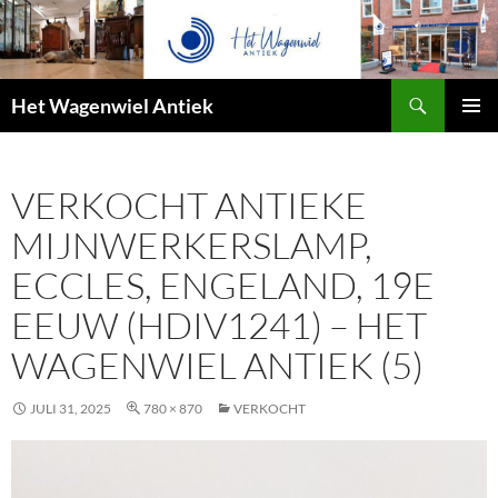
Zoeken
Het Wagenwiel Antiek
SPRING
PRIMAI
NAAR
MENU
INHOUD
VERKOCHT ANTIEKE
MIJNWERKERSLAMP,
ECCLES, ENGELAND, 19E
EEUW (HDIV1241) – HET
WAGENWIEL ANTIEK (5)
JULI 31, 2025
780 × 870
VERKOCHT