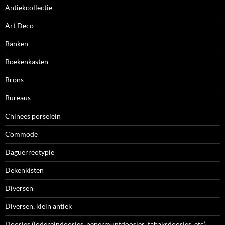
Antiekcollectie
Art Deco
Banken
Boekenkasten
Brons
Bureaus
Chinees porselein
Commode
Daguerreotypie
Dekenkisten
Diversen
Diversen, klein antiek
Doosjes (lodereindoosjes, pepermuntdoosjes, tabaksdoosjes, etc)