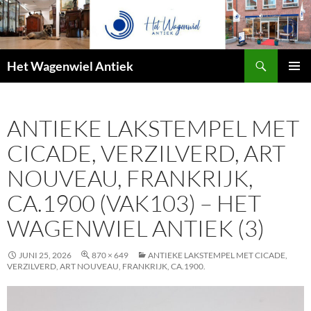
Zoeken
Het Wagenwiel Antiek
SPRING
PRIMAI
NAAR
MENU
INHOUD
ANTIEKE LAKSTEMPEL MET
CICADE, VERZILVERD, ART
NOUVEAU, FRANKRIJK,
CA.1900 (VAK103) – HET
WAGENWIEL ANTIEK (3)
JUNI 25, 2026
870 × 649
ANTIEKE LAKSTEMPEL MET CICADE,
VERZILVERD, ART NOUVEAU, FRANKRIJK, CA.1900.