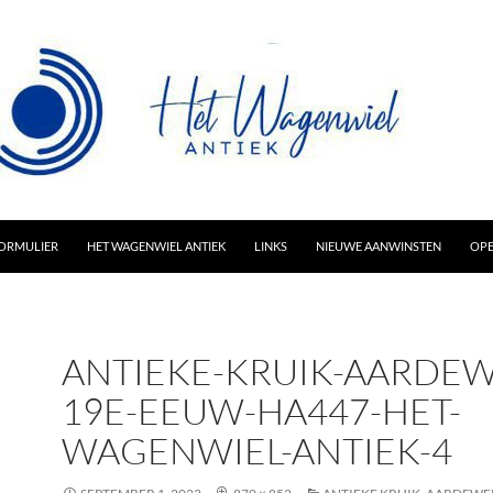
AR INHOUD
ORMULIER
HET WAGENWIEL ANTIEK
LINKS
NIEUWE AANWINSTEN
OPE
ANTIEKE-KRUIK-AARDEW
19E-EEUW-HA447-HET-
WAGENWIEL-ANTIEK-4