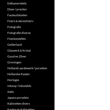
Eetkamertafels
Etsen / prenten
Fauteuilstoelen
Foto's & stereofoto's
Fotografie
Fotografie diverse
Fototoestellen
Gelderland
Glaswerk & Kristal
Goud en Zilver
Groningen
Hollands aardewerk / porselein
Hollandse Kasten
Horloges
Inkoop / inboedels
Italie
Japans porselein
Kabinetten divers
Kasten en Kabinetten