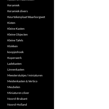
Keramiek
Keramiek divers
Keurtekenplaat Waarborgwet
Kisten
Kleine Kasten
Kleine Objecten
Kleine Tafels
Klokken
koopjeshoek
Koperwerk
Ladekasten
Linnenkasten
Meesterstukjes / miniaturen
Meidenkasten & Vertico
Meubelen
Miniaturen zilver
Noord-Brabant
Noord-Holland