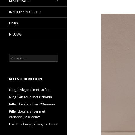
RESTAURATIE
INKOOP / INBOEDELS
LINKS
NIEUWS
Zoeken
naar:
RECENTE BERICHTEN
Ring, 14k goud met saffier.
Ring 14k goud met zirkonia.
Pillendoosje, zilver, 20e eeuw.
Pillendoosje, zilver met
carneool, 20e eeuw.
Lucifersdoosje, zilver, ca.1930.