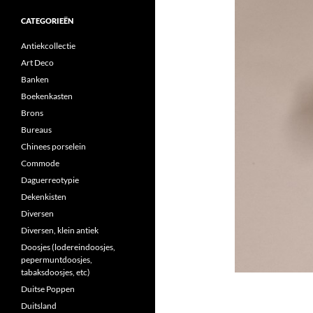
CATEGORIEËN
Antiekcollectie
Art Deco
Banken
Boekenkasten
Brons
Bureaus
Chinees porselein
Commode
Daguerreotypie
Dekenkisten
Diversen
Diversen, klein antiek
Doosjes (lodereindoosjes,
pepermuntdoosjes,
tabaksdoosjes, etc)
Duitse Poppen
Duitsland