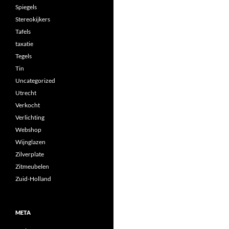
Spiegels
Stereokijkers
Tafels
taxatie
Tegels
Tin
Uncategorized
Utrecht
Verkocht
Verlichting
Webshop
Wijnglazen
Zilverplate
Zitmeubelen
Zuid-Holland
META