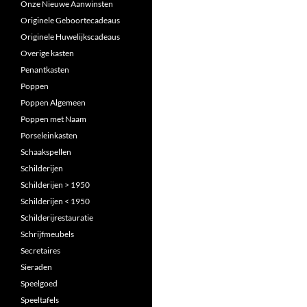
Onze Nieuwe Aanwinsten
Originele Geboortecadeaus
Originele Huwelijkscadeaus
Overige kasten
Penantkasten
Poppen
Poppen Algemeen
Poppen met Naam
Porseleinkasten
Schaakspellen
Schilderijen
Schilderijen > 1950
Schilderijen < 1950
Schilderijrestauratie
Schrijfmeubels
Secretaires
Sieraden
Speelgoed
Speeltafels