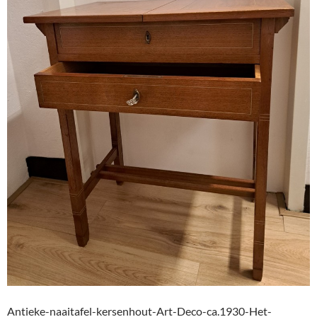
Antieke-naaitafel-kersenhout-Art-Deco-ca.1930-Het-