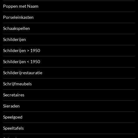
Poppen met Naam
Porseleinkasten
Schaakspellen
Schilderijen
Schilderijen > 1950
Schilderijen < 1950
Schilderijrestauratie
Schrijfmeubels
Secretaires
Sieraden
Speelgoed
Speeltafels