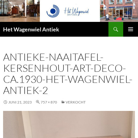
Zoeken
Het Wagenwiel Antiek
SPRING
PRIMAI
NAAR
MENU
INHOUD
ANTIEKE-NAAITAFEL-
KERSENHOUT-ART-DECO-
CA.1930-HET-WAGENWIEL-
ANTIEK-2
JUNI 21, 2023
757 × 870
VERKOCHT