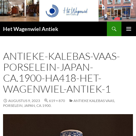
Zoeken
Het Wagenwiel Antiek
SPRING
PRIMAI
NAAR
MENU
INHOUD
ANTIEKE-KALEBAS-VAAS-
PORSELEIN-JAPAN-
CA.1900-HA418-HET-
WAGENWIEL-ANTIEK-1
AUGUSTUS 9, 2023
619 × 870
ANTIEKE KALEBAS VAAS,
PORSELEIN, JAPAN, CA.1900.